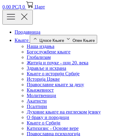
0,00
РСД
0
Царт
Продавница
Књиге
Цлосе Књиге
Опен Књиге
Наша издања
Богослужбене књиге
Глобализам
Житија и поуке - оци 20. века
Здравље и исхрана
Књиге о историји Србије
Историја Цркве
Православне књиге за децу
Књижевност
Молитвеници
Акатисти
Псалтири
Духовне књиге на енглеском језику
О браку и породици
Књиге о Србији
Катихизис - Основе вере
Православна психологија