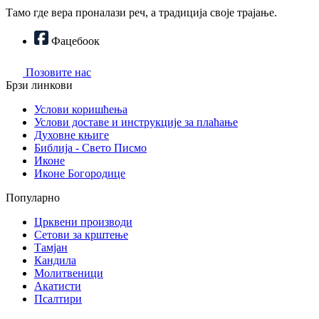
Тамо где вера проналази реч, а традиција своје трајање.
Фацебоок
Позовите нас
Брзи линкови
Услови коришћења
Услови доставе и инструкције за плаћање
Духовне књиге
Библија - Свето Писмо
Иконе
Иконе Богородице
Популарно
Црквени производи
Сетови за крштење
Тамјан
Кандила
Молитвеници
Акатисти
Псалтири