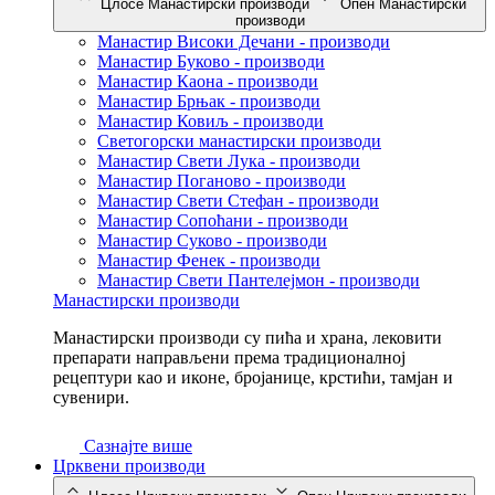
Цлосе Манастирски производи
Опен Манастирски
производи
Манастир Високи Дечани - производи
Манастир Буково - производи
Манастир Каона - производи
Манастир Брњак - производи
Манастир Ковиљ - производи
Светогорски манастирски производи
Манастир Свети Лука - производи
Манастир Поганово - производи
Манастир Свети Стефан - производи
Манастир Сопоћани - производи
Манастир Суково - производи
Манастир Фенек - производи
Манастир Свети Пантелејмон - производи
Манастирски производи
Манастирски производи су пића и храна, лековити
препарати направљени према традиционалној
рецептури као и иконе, бројанице, крстићи, тамјан и
сувенири.
Сазнајте више
Црквени производи