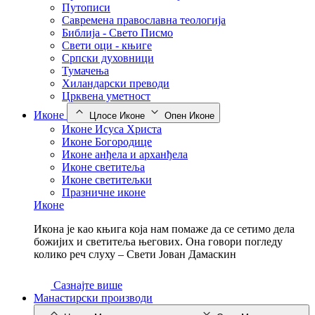
Путописи
Савремена православна теологија
Библија - Свето Писмо
Свети оци - књиге
Српски духовници
Тумачења
Хиландарски преводи
Црквена уметност
Иконе
Цлосе Иконе
Опен Иконе
Иконе Исуса Христа
Иконе Богородице
Иконе анђела и арханђела
Иконе светитеља
Иконе светитељки
Празничне иконе
Иконе
Икона је као књига која нам помаже да се сетимо дела
божијих и светитеља његових. Она говори погледу
колико реч слуху – Свети Јован Дамаскин
Сазнајте више
Манастирски производи