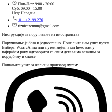
Пон-Пет: 9:00 - 20:00
Суб: 09:00 - 15:00
Нед: Нерадна
011 / 2199 276
riznicazemun@gmail.com
Инструкције за поручивање из иностранства
Поручивање је брзо и једноставно. Пошаљите нам упит путем
Вибера, WхатсАппа или путем мејла, а ми ћемо вам у
најкраћем року одговорити са свим детаљима везаним за
поруџбину и слање.
Пошаљите упит за жељени производ путем: