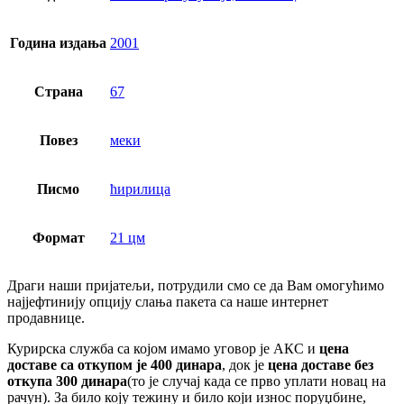
Година издања
2001
Страна
67
Повез
меки
Писмо
ћирилица
Формат
21 цм
Драги наши пријатељи, потрудили смо се да Вам омогућимо
најјефтинију опцију слања пакета са наше интернет
продавнице.
Курирска служба са којом имамо уговор је АКС и
цена
доставе са откупом је 400 динара
, док је
цена доставе без
откупа 300 динара
(то је случај када се прво уплати новац на
рачун). За било коју тежину и било који износ поруџбине,