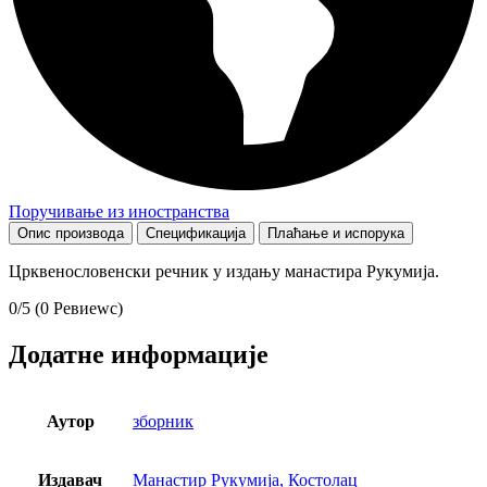
Поручивање из иностранства
Опис производа
Спецификација
Плаћање и испорука
Црквенословенски речник у издању манастира Рукумија.
0/5
(0 Ревиеwс)
Додатне информације
Аутор
зборник
Издавач
Манастир Рукумија, Костолац