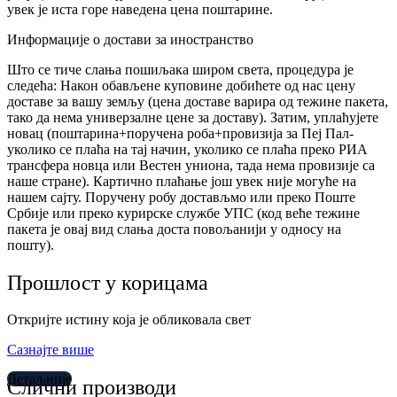
увек је иста горе наведена цена поштарине.
Информације о достави за иностранство
Што се тиче слања пошиљака широм света, процедура је
следећа: Након обављене куповине добићете од нас цену
доставе за вашу земљу (цена доставе варира од тежине пакета,
тако да нема универзалне цене за доставу). Затим, уплаћујете
новац (поштарина+поручена роба+провизија за Пеј Пал-
уколико се плаћа на тај начин, уколико се плаћа преко РИА
трансфера новца или Вестен униона, тада нема провизије са
наше стране). Картично плаћање још увек није могуће на
нашем сајту. Поручену робу достављмо или преко Поште
Србије или преко курирске службе УПС (код веће тежине
пакета је овај вид слања доста повољанији у односу на
пошту).
Прошлост у корицама
Откријте истину која је обликовала свет
Сазнајте више
Детаљније
Слични производи