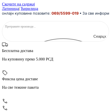
Скочите на садржај
Латиница
|
Ћирилица
лајн куповине позовите:
069/5599-019
• За све информациј
Сеарцх
Бесплатна достава
На куповину преко 5.000 РСД
Фиксна цена доставе
На све тежине пакета