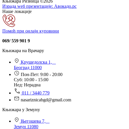
Књижара Ризница ©️2026
Израда wеб презентације:
Авокадо.рс
Наше локације
Помоћ при онлајн куповини
069/ 559 901 9
Књижара на Врачару
Крушедолска 1,
Београд 11000
Пон-Пет: 9:00 - 20:00
Суб: 10:00 - 15:00
Нед: Нерадна
011 / 3440 779
nasariznicabgd@gmail.com
Књижара у Земуну
Његошева 7,
Земун 11080