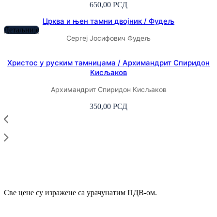
650,00
РСД
Црква и њен тамни двојник / Фудељ
Детаљније
Сергеј Јосифович Фудељ
Христос у руским тамницама / Архимандрит Спиридон
Кисљаков
Архимандрит Спиридон Кисљаков
350,00
РСД
Све цене су изражене са урачунатим ПДВ-ом.