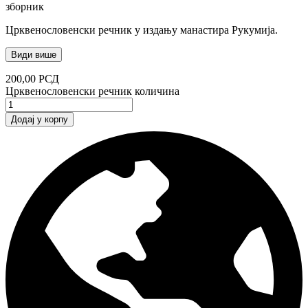
зборник
Црквенословенски речник у издању манастира Рукумија.
Види више
200,00
РСД
Црквенословенски речник количина
Додај у корпу