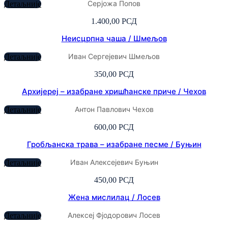
Серјожа Попов
Детаљније
1.400,00
РСД
Неисцрпна чаша / Шмељов
Иван Сергејевич Шмељов
Детаљније
350,00
РСД
Архијереј – изабране хришћанске приче / Чехов
Антон Павлович Чехов
Детаљније
600,00
РСД
Гробљанска трава – изабране песме / Буњин
Иван Алексејевич Буњин
Детаљније
450,00
РСД
Жена мислилац / Лосев
Алексеј Фјодорович Лосев
Детаљније