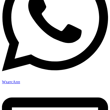
WхатсАпп