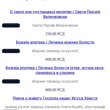
О умној или унутрашњој молитви / Свети Пајсије
Величковски
Свети Пајсије Величковски
Детаљније
250,00
РСД
Божија апотека / Лечење кожних болести
зборник (превод са руског)
Детаљније
600,00
РСД
Божија апотека / Лечење болести јетре, жучне кесе,
панкреаса и слезине
зборник (превод са руског)
Детаљније
600,00
РСД
Приче о животу Господа нашег Исуса Христа
превод руског издања (превела Злата Коцић), илустрације