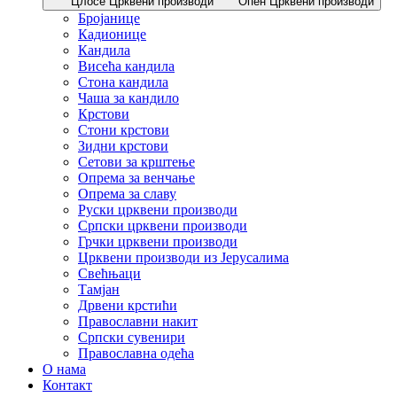
Цлосе Црквени производи
Опен Црквени производи
Бројанице
Кадионице
Кандила
Висећа кандила
Стона кандила
Чаша за кандило
Крстови
Стони крстови
Зидни крстови
Сетови за крштење
Опрема за венчање
Опрема за славу
Руски црквени производи
Српски црквени производи
Грчки црквени производи
Црквени производи из Јерусалима
Свећњаци
Тамјан
Дрвени крстићи
Православни накит
Српски сувенири
Православна одећа
О нама
Контакт