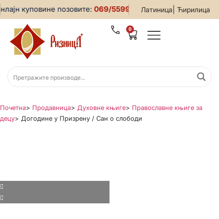
лајн куповине позовите:
069/5599-019
• За све информациј
|
Латиница
Ћирилица
0
Почетна
>
Продавница
>
Духовне књиге
>
Православне књиге за
децу
>
Догодине у Призрену / Сан о слободи