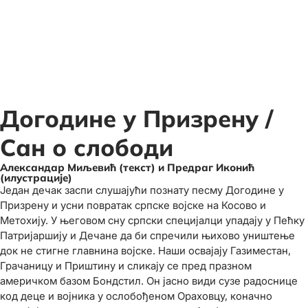
Догодине у Призрену /
Сан о слободи
Александар Миљевић (текст) и Предраг Иконић
(илустрације)
Један дечак заспи слушајући познату песму Догодине у
Призрену и усни повратак српске војске на Косово и
Метохију. У његовом сну српски специјалци упадају у Пећку
Патријаршију и Дечане да би спречили њихово уништење
док не стигне главнина војске. Наши освајају Газиместан,
Грачаницу и Приштину и сликају се пред празном
америчком базом Бондстил. Он јасно види сузе радоснице
код деце и војника у ослобођеном Ораховцу, коначно