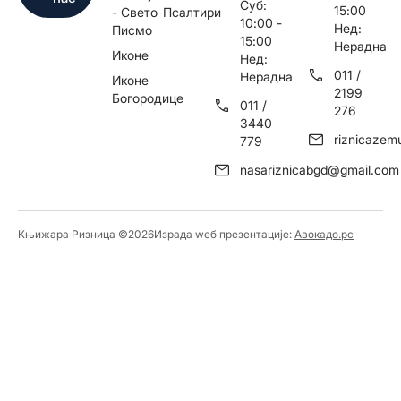
Суб:
15:00
- Свето
Псалтири
10:00 -
Нед:
Писмо
15:00
Нерадна
Иконе
Нед:
011 /
Нерадна
Иконе
2199
Богородице
011 /
276
3440
riznicaze
779
nasariznicabgd@gmail.com
Књижара Ризница ©️2026
Израда wеб презентације:
Авокадо.рс