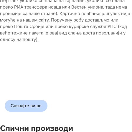
Пеј Пал- уколико се плаћа на тај начин, уколико се плаћа
преко РИА трансфера новца или Вестен униона, тада нема
провизије са наше стране). Картично плаћање још увек није
могуће на нашем сајту. Поручену робу достављмо или
преко Поште Србије или преко курирске службе УПС (код
веће тежине пакета је овај вид слања доста повољанији у
односу на пошту).
Прошлост у
корицама
Откријте истину која је
обликовала свет
Сазнајте више
Слични производи