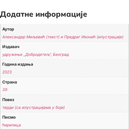
Додатне информације
Аутор
Александар Миљевић (текст) и Предраг Иконић (илустрације)
Издавач
удружење „Добродетељ“, Београд
Година издања
2023
Страна
39
Повез
тврди (са илустрацијама у боји)
Писмо
ћирилица