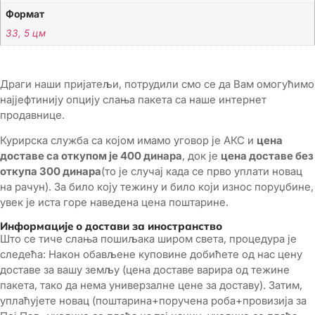
Формат
33, 5 цм
Драги наши пријатељи, потрудили смо се да Вам омогућимо
најјефтинију опцију слања пакета са наше интернет
продавнице.
Курирска служба са којом имамо уговор је АКС и
цена
доставе са откупом је 400 динара
, док је
цена доставе без
откупа 300 динара
(то је случај када се прво уплати новац
на рачун). За било коју тежину и било који износ поруџбине,
увек је иста горе наведена цена поштарине.
Информације о достави за иностранство
Што се тиче слања пошиљака широм света, процедура је
следећа: Након обављене куповине добићете од нас цену
доставе за вашу земљу (цена доставе варира од тежине
пакета, тако да нема универзалне цене за доставу). Затим,
уплаћујете новац (поштарина+поручена роба+провизија за