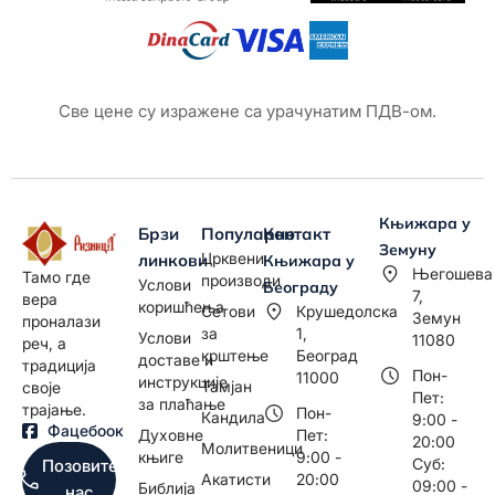
Све цене су изражене са урачунатим ПДВ-ом.
Књижара у
Брзи
Популарно
Контакт
Земуну
Црквени
линкови
Књижара у
Његошева
Тамо где
производи
Услови
Београду
7,
вера
коришћења
Сетови
Крушедолска
Земун
проналази
за
1,
Услови
11080
реч, а
крштење
Београд
доставе и
традиција
Пон-
11000
инструкције
Тамјан
своје
Пет:
за плаћање
трајање.
Пон-
Кандила
9:00 -
Фацебоок
Духовне
Пет:
20:00
Молитвеници
књиге
9:00 -
Суб:
Позовите
Акатисти
20:00
09:00 -
Библија
нас