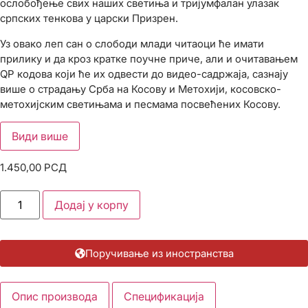
ослобођење свих наших светиња и тријумфалан улазак
српских тенкова у царски Призрен.
Уз овако леп сан о слободи млади читаоци ће имати
прилику и да кроз кратке поучне приче, али и очитавањем
QР кодова који ће их одвести до видео-садржаја, сазнају
више о страдању Срба на Косову и Метохији, косовско-
метохијским светињама и песмама посвећених Косову.
Види више
1.450,00
РСД
Додај у корпу
Поручивање из иностранства
Опис производа
Спецификација