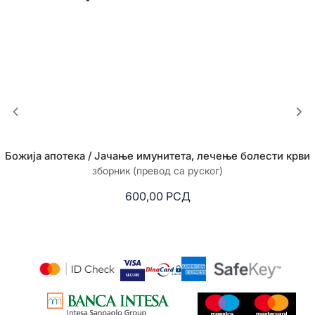
Божија апотека / Јачање имунитета, лечење болести крви
зборник (превод са руског)
600,00
РСД