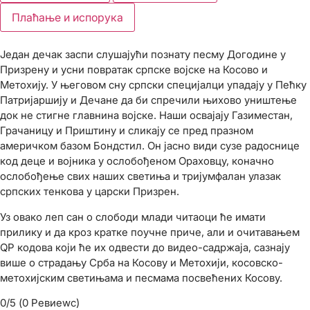
Плаћање и испорука
Један дечак заспи слушајући познату песму Догодине у
Призрену и усни повратак српске војске на Косово и
Метохију. У његовом сну српски специјалци упадају у Пећку
Патријаршију и Дечане да би спречили њихово уништење
док не стигне главнина војске. Наши освајају Газиместан,
Грачаницу и Приштину и сликају се пред празном
америчком базом Бондстил. Он јасно види сузе радоснице
код деце и војника у ослобођеном Ораховцу, коначно
ослобођење свих наших светиња и тријумфалан улазак
српских тенкова у царски Призрен.
Уз овако леп сан о слободи млади читаоци ће имати
прилику и да кроз кратке поучне приче, али и очитавањем
QР кодова који ће их одвести до видео-садржаја, сазнају
више о страдању Срба на Косову и Метохији, косовско-
метохијским светињама и песмама посвећених Косову.
0/5
(0 Ревиеwс)