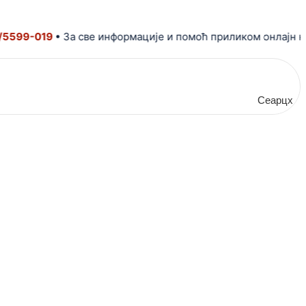
9-019
• За све информације и помоћ приликом онлајн купов
Сеарцх