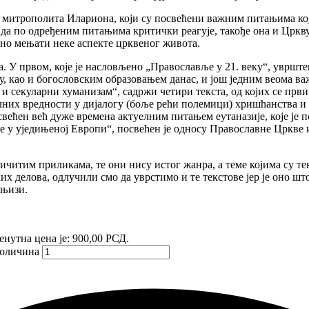
а митрополита Илариона, који су посвећени важним питањима кој
 да по одређеним питањима критички реагује, такође она и Цркв
одно мењати неке аспекте црквеног живота.
а. У првом, које је насловљено „Православље у 21. веку“, уврш
ећу, као и богословским образовањем данас, и још једним веома в
и секуларни хуманизам“, садржи четири текста, од којих се прв
них вредности у дијалогу (боље рећи полемици) хришћанства и с
свећен већ дуже времена актуелним питањем еутаназије, које је 
 у уједињеној Европи“, посвећен је односу Православне Цркве 
личитим приликама, те они нису истог жанра, а теме којима су те
делова, одлучили смо да уврстимо и те текстове јер је оно што 
књизи.
енутна цена је: 900,00 РСД.
количина