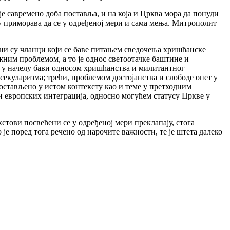
е савремено доба поставља, и на која и Црква мора да понуди
у приморава да се у одређеној мери и сама мења. Митрополит
тени су чланци који се баве питањем сведочења хришћанске
ажним проблемом, а то је однос светоотачке баштине и
и у начелу бави односом хришћанства и милитантног
екуларизма; трећи, проблемом достојанства и слободе опет у
постављено у истом контексту као и теме у претходним
и европских интеграција, односно могућем статусу Цркве у
кстови посвећени се у одређеној мери преклапају, стога
је поред тога речено од нарочите важности, те је штета далеко