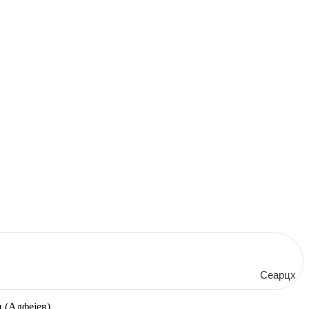
Сеарцх
 (Алфејев)