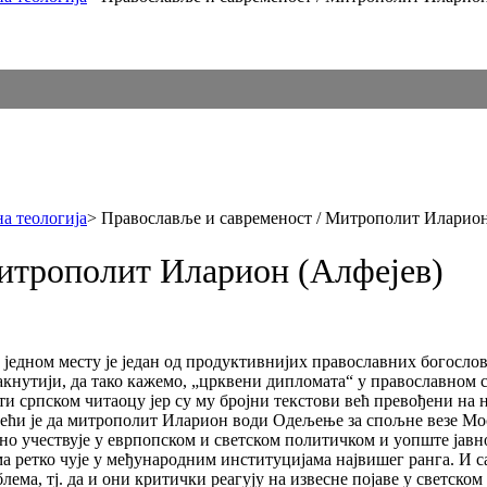
а теологија
>
Православље и савременост / Митрополит Иларион
итрополит Иларион (Алфејев)
на једном месту је један од продуктивнијих православних богосл
кнутији, да тако кажемо, „црквени дипломата“ у православном св
и српском читаоцу јер су му бројни текстови већ превођени на н
ећи је да митрополит Иларион води Одељење за спољне везе Мо
но учествује у еврпопском и светском политичком и уопште јавн
а ретко чује у међународним институцијама највишег ранга. И са
а, тј. да и они критички реагују на извесне појаве у светском 