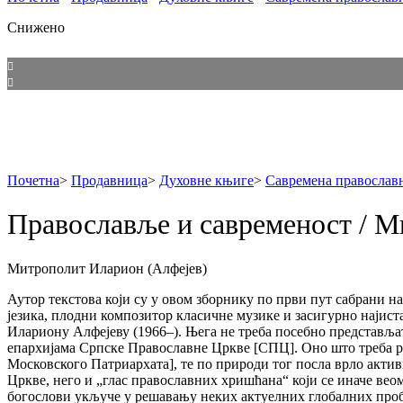
Снижено
Почетна
>
Продавница
>
Духовне књиге
>
Савремена православн
Православље и савременост / М
Митрополит Иларион (Алфејев)
Аутор текстова који су у овом зборнику по први пут сабрани 
језика, плодни композитор класичне музике и засигурно најиста
Илариону Алфејеву (1966–). Њега не треба посебно представљат
епархијама Српске Православне Цркве [СПЦ]. Оно што треба р
Московского Патриархата], те по природи тог посла врло актив
Цркве, него и „глас православних хришћана“ који се иначе веом
богослови укључе у решавању неких актуелних глобалних проблем