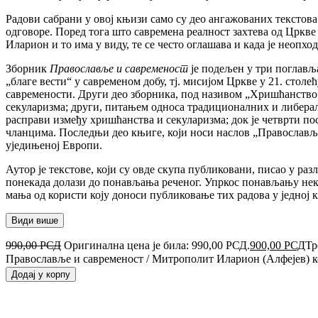
Радови сабрани у овој књизи само су део ангажованих текстов
одговоре. Поред тога што савремена реалност захтева од Цркве
Иларион и то има у виду, те се често оглашава и када је неопх
Зборник
Православље и савременост
је подељен у три поглављ
„благе вести“ у савременом добу, тј. мисијом Цркве у 21. стол
савремености. Други део зборника, под називом „Хришћанство 
секуларизма; други, питањем односа традиционалних и либерал
расправи између хришћанства и секуларизма; док је четврти по
чланцима. Последњи део књиге, који носи наслов „Православље
уједињеној Европи.
Аутор је текстове, који су овде скупа публиковани, писао у раз
понекада долази до понављања реченог. Упркос понављању неких 
мања од користи коју доноси публиковање тих радова у једној 
Види више
990,00
РСД
Оригинална цена је била: 990,00 РСД.
900,00
РСД
Тр
Православље и савременост / Митрополит Иларион (Алфејев) 
Додај у корпу