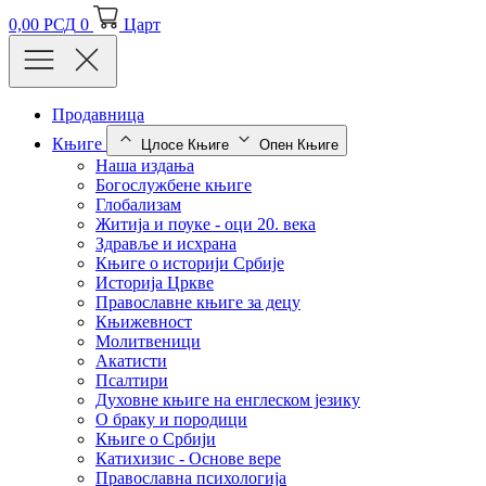
0,00
РСД
0
Царт
Продавница
Књиге
Цлосе Књиге
Опен Књиге
Наша издања
Богослужбене књиге
Глобализам
Житија и поуке - оци 20. века
Здравље и исхрана
Књиге о историји Србије
Историја Цркве
Православне књиге за децу
Књижевност
Молитвеници
Акатисти
Псалтири
Духовне књиге на енглеском језику
О браку и породици
Књиге о Србији
Катихизис - Основе вере
Православна психологија