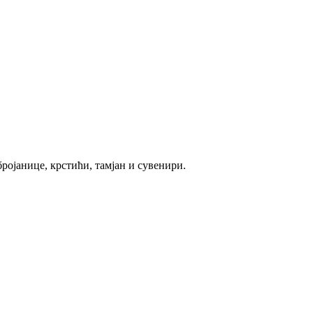
ројанице, крстићи, тамјан и сувенири.