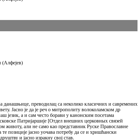
 (Алфејев)
ова данашњице, преводилац са неколико класичних и савремених
ету. Јасно је да је реч о митрополиту волоколамском др
аш језик, а и сам често борави у канонским посетама
сковске Πатријаршије [Отдел внешних церковных связей
ом животу, али не само као представник Руске Православне
 те позиције јасно уочава потребу да се и хришћански
друштву и јасно изракну свој став.