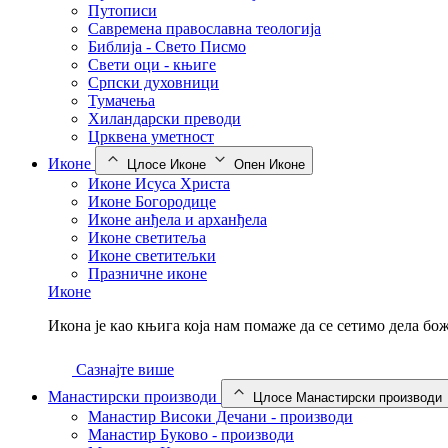
Путописи
Савремена православна теологија
Библија - Свето Писмо
Свети оци - књиге
Српски духовници
Тумачења
Хиландарски преводи
Црквена уметност
Иконе
Цлосе Иконе
Опен Иконе
Иконе Исуса Христа
Иконе Богородице
Иконе анђела и арханђела
Иконе светитеља
Иконе светитељки
Празничне иконе
Иконе
Икона је као књига која нам помаже да се сетимо дела б
Сазнајте више
Манастирски производи
Цлосе Манастирски производи
Манастир Високи Дечани - производи
Манастир Буково - производи