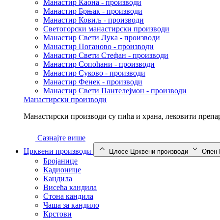
Манастир Каона - производи
Манастир Брњак - производи
Манастир Ковиљ - производи
Светогорски манастирски производи
Манастир Свети Лука - производи
Манастир Поганово - производи
Манастир Свети Стефан - производи
Манастир Сопоћани - производи
Манастир Суково - производи
Манастир Фенек - производи
Манастир Свети Пантелејмон - производи
Манастирски производи
Манастирски производи су пића и храна, лековити препар
Сазнајте више
Црквени производи
Цлосе Црквени производи
Опен 
Бројанице
Кадионице
Кандила
Висећа кандила
Стона кандила
Чаша за кандило
Крстови