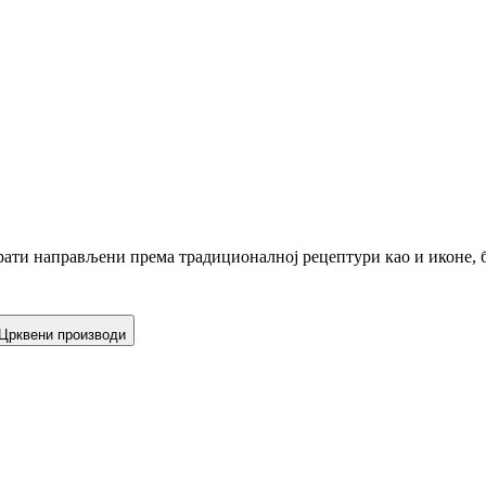
ати направљени према традиционалној рецептури као и иконе, б
Црквени производи