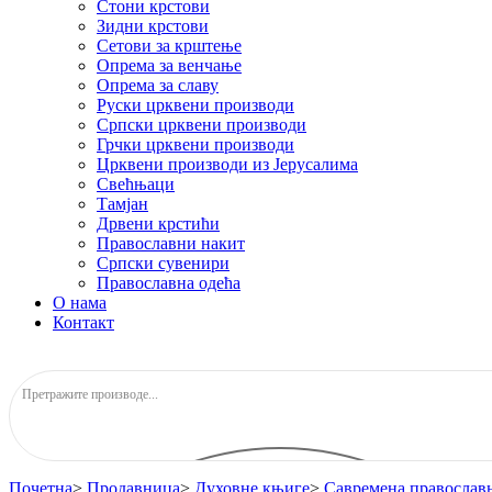
Стони крстови
Зидни крстови
Сетови за крштење
Опрема за венчање
Опрема за славу
Руски црквени производи
Српски црквени производи
Грчки црквени производи
Црквени производи из Јерусалима
Свећњаци
Тамјан
Дрвени крстићи
Православни накит
Српски сувенири
Православна одећа
О нама
Контакт
Почетна
>
Продавница
>
Духовне књиге
>
Савремена православн