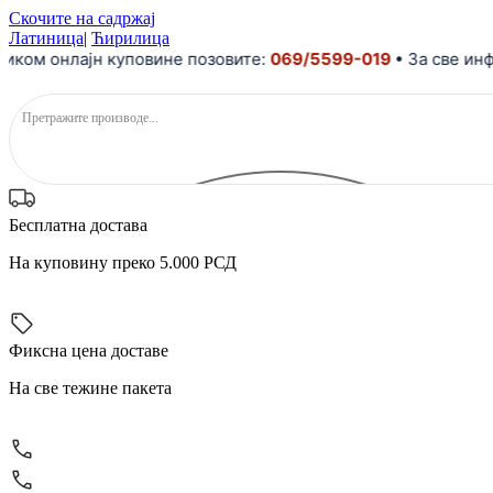
Скочите на садржај
Латиница
|
Ћирилица
 онлајн куповине позовите:
069/5599-019
• За све информ
Бесплатна достава
На куповину преко 5.000 РСД
Фиксна цена доставе
На све тежине пакета