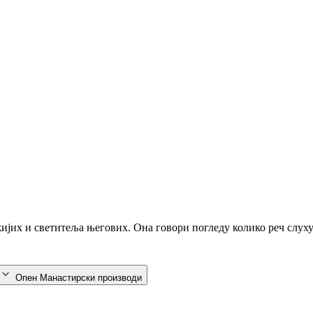
ожијих и светитеља његових. Она говори погледу колико реч слух
Опен Манастирски производи