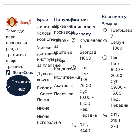
Књижара у
Брзи
Популарно
Контакт
Земуну
Црквени
линкови
Књижара у
Његошева
Тамо где
производи
Услови
Београду
7,
вера
коришћења
Сетови
Крушедолска
Земун
проналази
за
1,
Услови
11080
реч, а
крштење
Београд
доставе и
традиција
Пон-
11000
инструкције
Тамјан
своје
Пет:
за плаћање
трајање.
Пон-
Кандила
9:00 -
Фацебоок
Духовне
Пет:
20:00
Молитвеници
књиге
9:00 -
Суб:
Позовите
Акатисти
20:00
09:00 -
Библија
нас
Суб:
15:00
- Свето
Псалтири
10:00 -
Нед:
Писмо
15:00
Нерадна
Иконе
Нед:
011 /
Нерадна
Иконе
2199
Богородице
011 /
276
3440