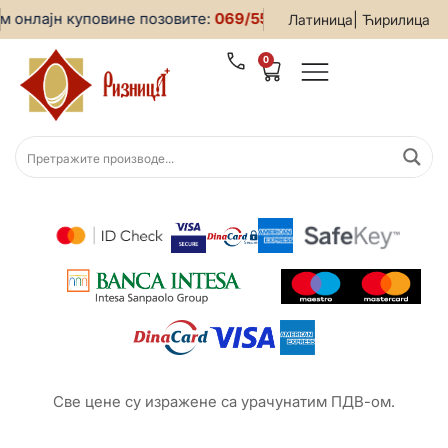
м онлајн куповине позовите:
069/5599-019
• За све информ
|
Латиница
Ћирилица
0
Све цене су изражене са урачунатим ПДВ-ом.