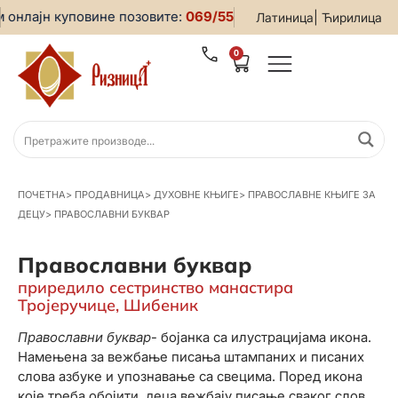
онлајн куповине позовите:
069/5599-019
• За све информац
|
Латиница
Ћирилица
0
ПОЧЕТНА
>
ПРОДАВНИЦА
>
ДУХОВНЕ КЊИГЕ
>
ПРАВОСЛАВНЕ КЊИГЕ ЗА
ДЕЦУ
>
ПРАВОСЛАВНИ БУКВАР
Православни буквар
приредило сестринство манастира
Тројеручице, Шибеник
Православни буквар
- бојанка са илустрацијама икона.
Намењена за вежбање писања штампаних и писаних
слова азбуке и упознавање са свецима. Поред икона
које треба обојити, деца вежбају писање сваког слова