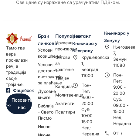
Све цене су изражене са урачунатим ПДВ-ом.
Књижара у
Брзи
Популарно
Контакт
Земуну
Црквени
линкови
Књижара у
Његошева
Тамо где
производи
Услови
Београду
7,
вера
коришћења
Сетови
Крушедолска
Земун
проналази
за
1,
Услови
11080
реч, а
крштење
Београд
доставе и
традиција
Пон-
11000
инструкције
Тамјан
своје
Пет:
за плаћање
трајање.
Пон-
Кандила
9:00 -
Фацебоок
Духовне
Пет:
20:00
Молитвеници
књиге
9:00 -
Суб:
Позовите
Акатисти
20:00
09:00 -
Библија
нас
Суб:
15:00
- Свето
Псалтири
10:00 -
Нед:
Писмо
15:00
Нерадна
Иконе
Нед:
011 /
Нерадна
Иконе