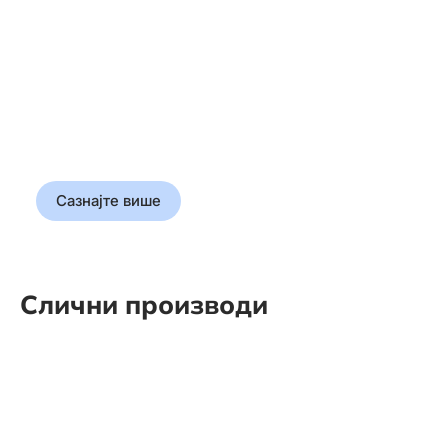
Прошлост у
корицама
Откријте истину која је
обликовала свет
Сазнајте више
Слични производи