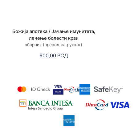
Божија апотека / Јачање имунитета,
Божија апотека
лечење болести крви
жучне кесе,
зборник (превод са руског)
зборник 
600,00
РСД
6