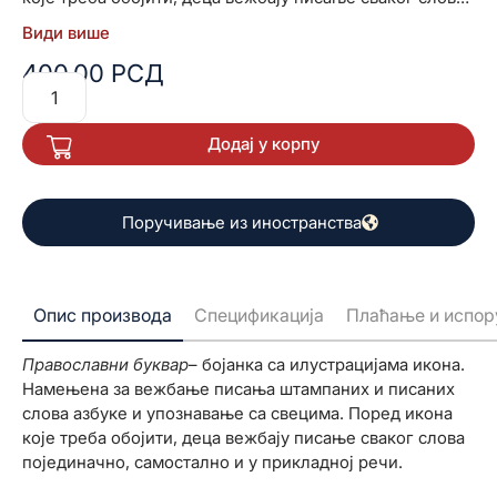
појединачно, самостално и у прикладној речи.
Види више
400,00
РСД
Додај у корпу
Поручивање из иностранства
Опис производа
Спецификација
Плаћање и испор
Православни буквар
– бојанка са илустрацијама икона.
Намењена за вежбање писања штампаних и писаних
слова азбуке и упознавање са свецима. Поред икона
које треба обојити, деца вежбају писање сваког слова
појединачно, самостално и у прикладној речи.