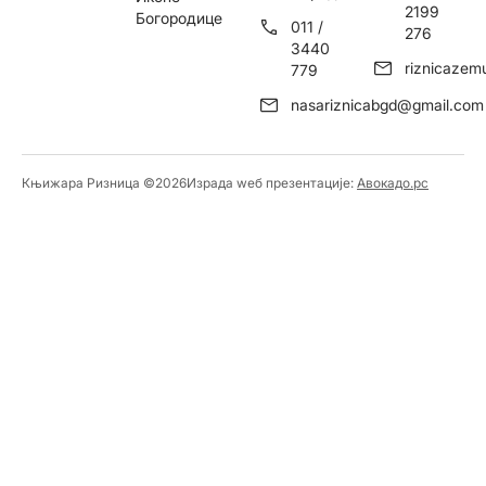
2199
Богородице
011 /
276
3440
riznicaze
779
nasariznicabgd@gmail.com
Књижара Ризница ©️2026
Израда wеб презентације:
Авокадо.рс