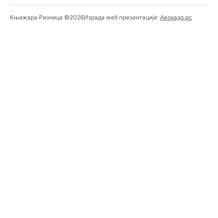
Књижара Ризница ©️2026
Израда wеб презентације:
Авокадо.рс