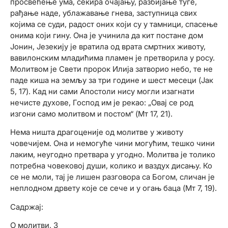
просвећење ума, секира очајању, разбијање туге,
рађање наде, ублажавање гнева, заступница свих
којима се суди, радост оних који су у тамници, спасење
онима који гину. Она је учинила да кит постане дом
Јонин, Језекију је вратила од врата смртних животу,
вавилонским младићима пламен је претворила у росу.
Молитвом је Свети пророк Илија затворио небо, те не
паде киша на земљу за три године и шест месеци (Јак
5, 17). Кад ни сами Апостоли нису могли изагнати
нечисте духове, Господ им је рекао: „Овај се род
изгони само молитвом и постом“ (Мт 17, 21).
Нема ништа драгоценије од молитве у животу
човечијем. Она и немогуће чини могућим, тешко чини
лаким, неугодно претвара у угодно. Молитва је толико
потребна човековој души, колико и ваздух дисању. Ко
се не моли, тај је лишен разговора са Богом, сличан је
неплодном дрвету које се сече и у огањ баца (Мт 7, 19).
Садржај:
О молитви, 3