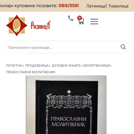
ајн куповине позовите:
069/5599-019
• За све информације
|
Латиница
Ћирилица
0
ПОЧЕТНА
>
ПРОДАВНИЦА
>
ДУХОВНЕ КЊИГЕ
>
МОЛИТВЕНИЦИ
>
ПРАВОСЛАВНИ МОЛИТВЕНИК