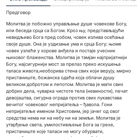
Предговор
Молитва је побожно управљање душе човекове Богу,
или беседа срца са Богом. Кроз њу, представљајући
невидљиво Бога пред собом, човек излива осећања
своје душе. Она је уздизање ума и срца Богу; њоме
човек узлеће у хорове анђела и постаје учесник
њиховог блаженства. Молитва је тамјан најпријатнији
Богу, најсигурнији мост за прелаз преко искушења
таласа живота,необорива стена свих који верују, мирно
пристаниште, божанска одећа која облачи душу
великом добротом и лепотом. Молитва је мати свих
добрих дела, чуварка чистоте тела (невиности), печат
девојаштва, сигурна ограда против свих лукавстава
вечитог човековог непријатеља – ђавола. Гони
непријатеље именом Христовим, јер јачег од овог
средства нема ни на небу ни на земљи. Молитва је
утврђење света, умилостивљење Бога за грехе,
пристаниште које таласи не могу обурвати,