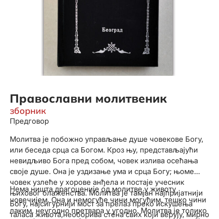
Православни молитвеник
зборник
Предговор
Молитва је побожно управљање душе човекове Богу,
или беседа срца са Богом. Кроз њу, представљајући
невидљиво Бога пред собом, човек излива осећања
своје душе. Она је уздизање ума и срца Богу; њоме
човек узлеће у хорове анђела и постаје учесник
Нема ништа драгоценије од молитве у животу
њиховог блаженства. Молитва је тамјан најпријатнији
човечијем. Она и немогуће чини могућим, тешко чини
Богу, најсигурнији мост за прелаз преко искушења
лаким, неугодно претвара у угодно. Молитва је толико
таласа живота,необорива стена свих који верују, мирно