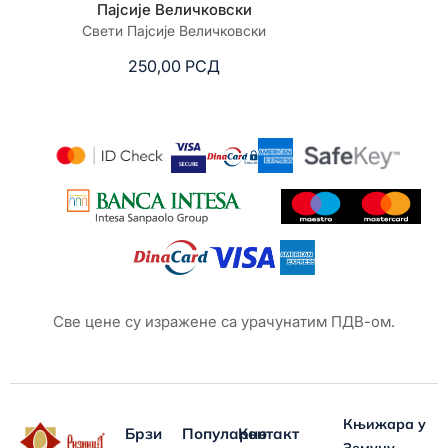
Пајсије Величковски
Свети Пајсије Величковски
зборник 
250,00
РСД
6
Све цене су изражене са урачунатим ПДВ-ом.
Књижара у
Брзи
Популарно
Контакт
Земуну