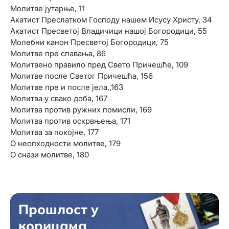
Молитве јутарње, 11
Акатист Преслатком Господу нашем Исусу Христу, 34
Акатист Пресветој Владичици нашој Богородици, 55
Молебни канон Пресветој Богородици, 75
Молитве пре спавања, 86
Молитвено правило пред Свето Причешће, 109
Молитве после Светог Причешћа, 156
Молитве пре и после јела,,163
Молитва у свако доба, 167
Молитва против ружних помисли, 169
Молитва против оскрвњења, 171
Молитва за покојне, 177
О неопходности молитве, 179
О снази молитве, 180
Прошлост у
корицама