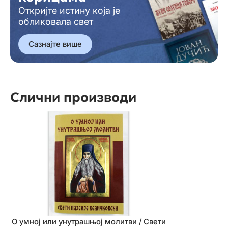
Откријте истину која је
обликовала свет
Сазнајте више
Слични производи
О умној или унутрашњој молитви / Свети
Божија апот