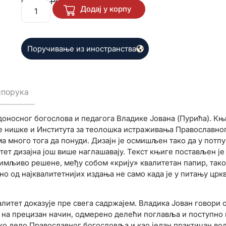
980,00
РСД
Додај у корпу
Поручивање из иностранства
спорука
доносног богослова и педагога Владике Јована (Пурића). Књ
је нишке и Института за теолошка истраживања Православно
ма много тога да понуди. Дизајн је осмишљен тако да у потпу
тет дизајна још више наглашавају. Текст књиге постављен је 
анимљиво решене, међу собом «крију» квалитетан папир, тако
но од најквалитетнијих издања не само када је у питању црк
валитет доказује пре свега садржајем. Владика Јован говори
 на прецизан начин, одмерено делећи поглавља и поступно 
ко дело Православног богословља и као један практичан во