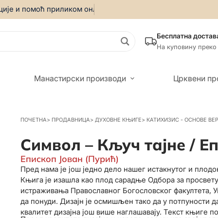
 и помоћ приликом онлајн куповине позовите:
069/5599-019
Бесплатна достав
На куповину преко
Манастирски производи
Црквени пр
ПОЧЕТНА
>
ПРОДАВНИЦА
>
ДУХОВНЕ КЊИГЕ
>
КАТИХИЗИС - ОСНОВЕ ВЕ
Символ – Кључ тајне / Е
Епископ Јован (Пурић)
Пред нама је још једно дело нашег истакнутог и плодо
Књига је изашла као плод сарадње Одбора за просвету
истраживања Православног Богословског факултета, Ун
да понуди. Дизајн је осмишљен тако да у потпуности д
квалитет дизајна још више наглашавају. Текст књиге по