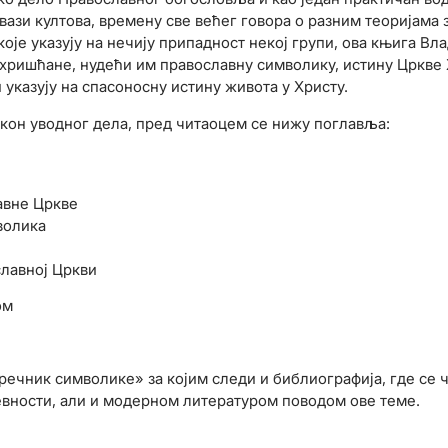
ази култова, времену све већег говора о разним теоријама з
које указују на нечију припадност некој групи, ова књига Вл
хришћане, нудећи им православну символику, истину Цркве Хр
 указују на спасоносну истину живота у Христу.
акон уводног дела, пред читаоцем се нижу поглавља:
авне Цркве
волика
лавној Цркви
ом
 речник символике» за којим следи и библиографија, где се
вности, али и модерном литературом поводом ове теме.