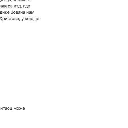
авера итд, где
адике Јована нам
истове, у којој је
 читаоц може