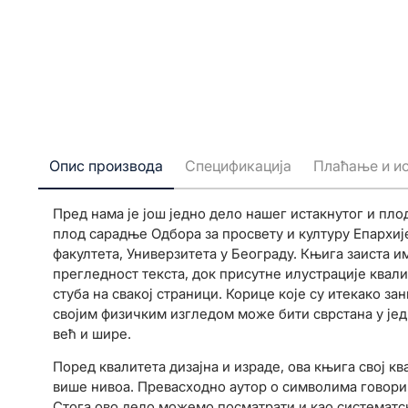
Опис производа
Спецификација
Плаћање и и
Пред нама је још једно дело нашег истакнутог и пло
плод сарадње Одбора за просвету и културу Епархи
факултета, Универзитета у Београду. Књига заиста и
прегледност текста, док присутне илустрације квали
стуба на свакој страници. Корице које су итекако з
својим физичким изгледом може бити сврстана у јед
већ и шире.
Поред квалитета дизајна и израде, ова књига свој к
више нивоа. Превасходно аутор о символима говори
Стога ово дело можемо посматрати и као систематс