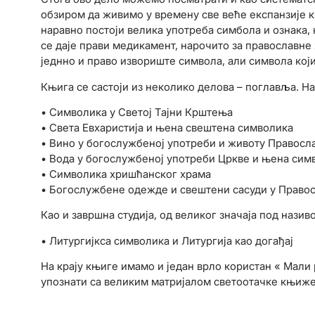
обзиром да живимо у времену све веће експанзије кв
наравно постоји велика употреба симбола и ознака, 
се даје прави медикамент, нарочито за православне 
једнно и право извориште символа, али символа који
Књига се састоји из неколико делова – поглавља. Н
• Символика у Светој Тајни Крштења
• Света Евхаристија и њена свештена символика
• Вино у богослужбеној употреби и животу Правосл
• Вода у богослужбеној употреби Цркве и њена сим
• Символика хришћанског храма
• Богослужбене одежде и свештени сасуди у Правос
Као и завршна студија, од великог значаја под назив
• Литургијкса символика и Литургија као догађај
На крају књиге имамо и један врло користан « Мали
упознати са великим матријалом светоотачке књиже