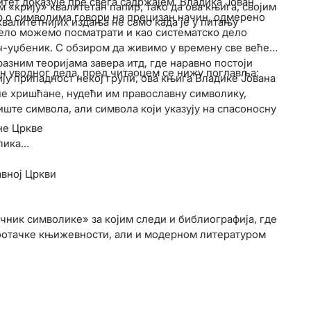
итет доказује пре свега садржајем. Владика Јован
«крију» квалитетан папир, тако да ова књига, својим
р о символима говори на прецизан начин, одмерено
валитетнијих издања не само када је у питању
дело можемо посматрати и као систематско дело
ч-уџбеник. С обзиром да живимо у времену све веће
разним теоријама завера итд, где наравно постоји
он уводног дела, пред читаоцем се нижу поглавља:
ију припадност некој групи, ова књига Владике Јована
не хришћане, нудећи им православну символику,
риште символа, али символа који указују на спасоносну
не Цркве
лика
вној Цркви
ечник символике» за којим следи и библиографија, где
тоотачке књижевности, али и модерном литературом