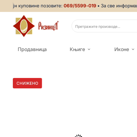
ајн куповине позовите:
069/5599-019
• За све информације
Продавница
Књиге
Иконе
СНИЖЕНО