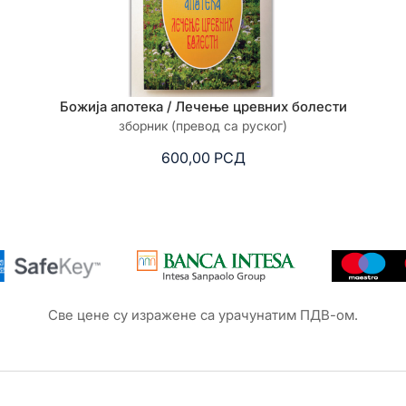
Божија апотека / Лечење цревних болести
зборник (превод са руског)
600,00
РСД
Све цене су изражене са урачунатим ПДВ-ом.