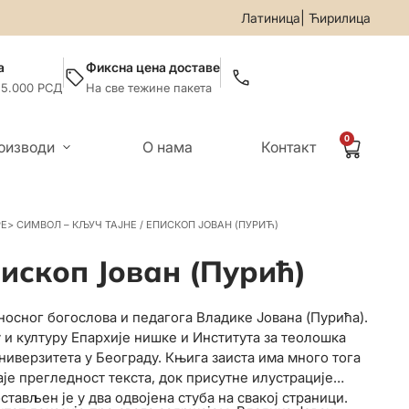
• За све информације и помоћ приликом онлајн куповине по
|
Латиница
Ћирилица
а
Фиксна цена доставе
 5.000 РСД
На све тежине пакета
0
оизводи
О нама
Контакт
РЕ
>
СИМВОЛ – КЉУЧ ТАЈНЕ / ЕПИСКОП ЈОВАН (ПУРИЋ)
пископ Јован (Пурић)
носног богослова и педагога Владике Јована (Пурића).
 и културу Епархије нишке и Института за теолошка
иверзитета у Београду. Књига заиста има много тога
аје прегледност текста, док присутне илустрације
стављен је у два одвојена стуба на свакој страници.