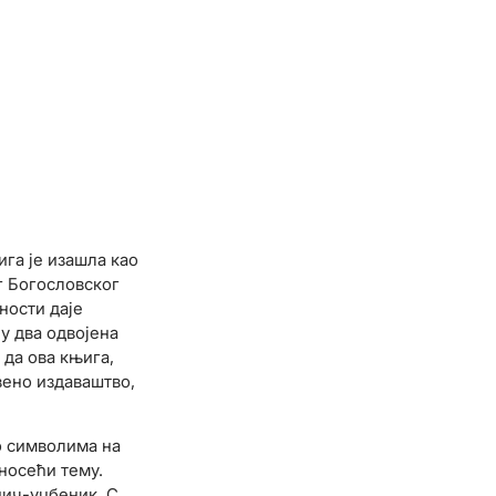
ига је изашла као
г Богословског
ности даје
у два одвојена
 да ова књига,
вено издаваштво,
 о символима на
носећи тему.
дич-уџбеник. С