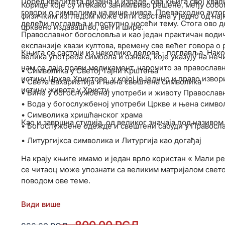
Поред квалитета дизајна и израде, ова књига свој квал
Корице које су итекако занимљиво решене, међу собом 
говори о символима на више нивоа. Превасходно ауто
физичким изгледом може бити сврстана у једно од најк
делећи поглавља и поступно носећи тему. Стога ово 
црквено издаваштво, већ и шире.
Православног богословља и као један практичан води
експанзије квази култова, времену све већег говора о 
Књига се састоји из неколико делова - поглавља. Нак
велика употреба симбола и ознака, које указују на неч
нам се даје прави медикамент, нарочито за православ
• Символика у Светој Тајни Крштења
истину Цркве Христове, у којој је једнно и право изво
• Света Евхаристија и њена свештена символика
истину живота у Христу.
• Вино у богослужбеној употреби и животу Православ
• Вода у богослужбеној употреби Цркве и њена симво
• Символика хришћанског храма
Као и завршна студија, од великог значаја под називом
• Богослужбене одежде и свештени сасуди у Правосла
• Литургијкса символика и Литургија као догађај
На крају књиге имамо и један врло користан « Мали р
се читаоц може упознати са великим матријалом све
поводом ове теме.
Види више
800,00
РСД