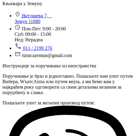
Књижара у Земуну
Његошева 7,
Земун 11080
Пон-Пет: 9:00 - 20:00
Суб: 09:00 - 15:00
Нед: Нерадна
011 / 2199 276
riznicazemun@gmail.com
Инструкције за поручивање из иностранства
Поручивање је брзо и једноставно. Пошаљите нам упит путем
Вибера, WхатсАппа или путем мејла, а ми ћемо вам у
најкраћем року одговорити са свим детаљима везаним за
поруџбину и слање.
Пошаљите упит за жељени производ путем: