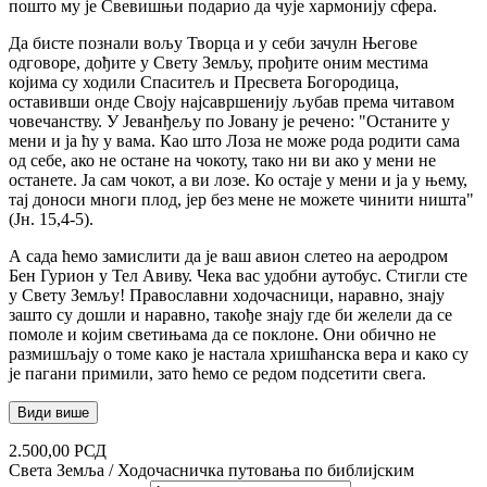
пошто му је Свевишњи подарио да чује хармонију сфера.
Да бисте познали вољу Творца и у себи зачулн Његове
одговоре, дођите у Свету Земљу, прођите оним местима
којима су ходили Спаситељ и Пресвета Богородица,
оставивши онде Своју најсавршенију љубав према читавом
човечанству. У Јеванђељу по Јовану је речено: "Останите у
мени и ја ћу у вама. Као што Лоза не може рода родити сама
од себе, ако не остане на чокоту, тако ни ви ако у мени не
останете. Ја сам чокот, а ви лозе. Ко остаје у мени и ја у њему,
тај доноси многи плод, јер без мене не можете чинити ништа"
(Јн. 15,4-5).
А сада ћемо замислити да је ваш авион слетео на аеродром
Бен Гурион у Тел Авиву. Чека вас удобни аутобус. Стигли сте
у Свету Земљу! Православни ходочасници, наравно, знају
зашто су дошли и наравно, такође знају где би желели да се
помоле и којим светињама да се поклоне. Они обично не
размишљају о томе како је настала хришћанска вера и како су
је пагани примили, зато ћемо се редом подсетити свега.
Види више
2.500,00
РСД
Света Земља / Ходочасничка путовања по библијским