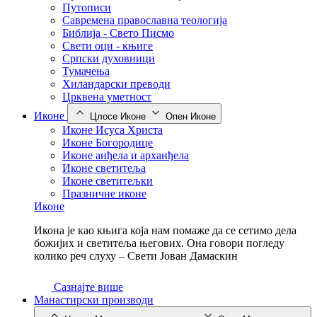
Путописи
Савремена православна теологија
Библија - Свето Писмо
Свети оци - књиге
Српски духовници
Тумачења
Хиландарски преводи
Црквена уметност
Иконе
Цлосе Иконе
Опен Иконе
Иконе Исуса Христа
Иконе Богородице
Иконе анђела и арханђела
Иконе светитеља
Иконе светитељки
Празничне иконе
Иконе
Икона је као књига која нам помаже да се сетимо дела
божијих и светитеља његових. Она говори погледу
колико реч слуху – Свети Јован Дамаскин
Сазнајте више
Манастирски производи