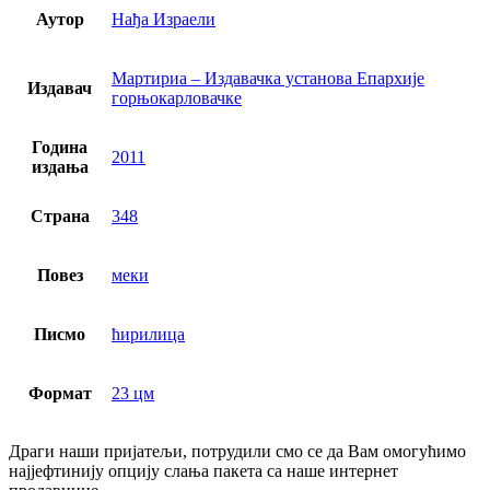
Аутор
Нађа Израели
Мартириа – Издавачка установа Епархије
Издавач
горњокарловачке
Година
2011
издања
Страна
348
Повез
меки
Писмо
ћирилица
Формат
23 цм
Драги наши пријатељи, потрудили смо се да Вам омогућимо
најјефтинију опцију слања пакета са наше интернет