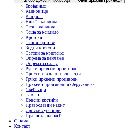
Цлосе Црквени производи
Опен Црквени производи
Бројанице
Кадионице
Кандила
Висећа кандила
Стона кандила
Чаша за кандило
Крстови
Стони крстови
Зидни крстови
Сетови за крштење
Опрема за венчање
Опрема за славу
Руски црквени производи
Српски црквени производи
Грчки црквени производи
Црквени производи из Јерусалима
Свећњаци
Тамјан
Дрвени крстићи
Православни накит
Српски сувенири
Православна одећа
О нама
Контакт