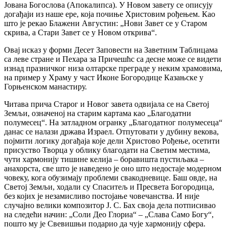
Јована Богослова (Апокалипса). У Новом завету се описују
догађаји из наше ере, која почиње Христовим рођењем. Као
што је рекао Блажени Августин: „Нови Завет се у Старом
скрива, а Стари Завет се у Новом открива“.
Овај исказ у форми Десет Заповести на Заветним Таблицама
са леве стране и Пехара за Причешћс са десне може се видети
изнад празничког низа олтарске преграде у неким храмовима,
на пример у Храму у част Иконе Богородице Казањске у
Горњенском манастиру.
Читава прича Старог и Новог завета одвијала се на Светој
Земљи, означеној на старим картама као „Благодатни
полумесец“. На затладном огранку „Благодатног полумесеца“
данас се налази држава Израел. Отпутовати у дубину векова,
појмити логику догађаја које дели Христово Рођење, осетити
присуство Творца у облику благодати на Светим местима,
чути хармонију тишине келија – боравишта пустиљака –
анахорста, све што је наведено је оно што недостаје модерном
човеку, кога обузимају проблеми свакодневице. Баш овде, на
Светој Земљи, ходали су Спаситељ и Пресвета Богородица,
без којих је незамисливо постојање човечанства. И није
случајно велики композитор Ј. С. Бах своја дела потписивао
на следећи начин: „Соли Део Глориа“ – „Слава Само Богу“,
пошто му је Свевишњи подарио да чује хармонију сфера.