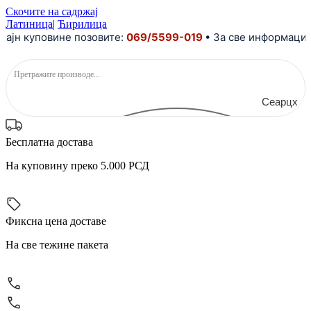
Скочите на садржај
Латиница
|
Ћирилица
куповине позовите:
069/5599-019
• За све информације и 
Сеарцх
Бесплатна достава
На куповину преко 5.000 РСД
Фиксна цена доставе
На све тежине пакета