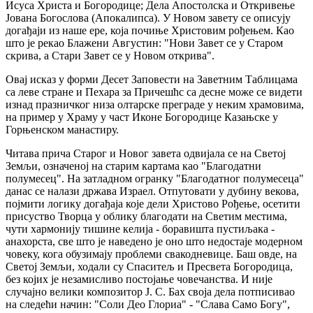
Исуса Христа и Богородице; Дела Апостолска и Откривење
Јована Богослова (Апокалипса). У Новом завету се описују
догађаји из наше ере, која почиње Христовим рођењем. Као
што је рекао Блажени Августин: "Нови Завет се у Старом
скрива, а Стари Завет се у Новом открива".
Овај исказ у форми Десет Заповести на Заветним Таблицама
са леве стране и Пехара за Причешћс са десне може се видети
изнад празничког низа олтарске преграде у неким храмовима,
на пример у Храму у част Иконе Богородице Казањске у
Горњенском манастиру.
Читава прича Старог и Новог завета одвијала се на Светој
Земљи, означеној на старим картама као "Благодатни
полумесец". На затладном огранку "Благодатног полумесеца"
данас се налази држава Израел. Отпутовати у дубину векова,
појмити логику догађаја које дели Христово Рођење, осетити
присуство Творца у облику благодати на Светим местима,
чути хармонију тишине келија - боравишта пустиљака -
анахорста, све што је наведено је оно што недостаје модерном
човеку, кога обузимају проблеми свакодневице. Баш овде, на
Светој Земљи, ходали су Спаситељ и Пресвета Богородица,
без којих је незамисливо постојање човечанства. И није
случајно велики композитор Ј. С. Бах своја дела потписивао
на следећи начин: "Соли Део Глориа" - "Слава Само Богу",