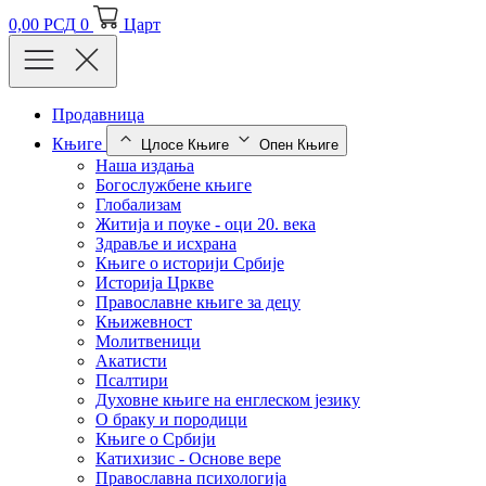
0,00
РСД
0
Царт
Продавница
Књиге
Цлосе Књиге
Опен Књиге
Наша издања
Богослужбене књиге
Глобализам
Житија и поуке - оци 20. века
Здравље и исхрана
Књиге о историји Србије
Историја Цркве
Православне књиге за децу
Књижевност
Молитвеници
Акатисти
Псалтири
Духовне књиге на енглеском језику
О браку и породици
Књиге о Србији
Катихизис - Основе вере
Православна психологија