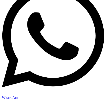
WхатсАпп