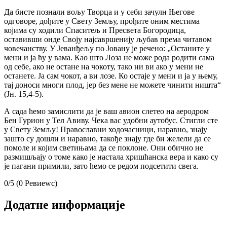
Да бисте познали вољу Творца и у себи зачулн Његове
одговоре, дођите у Свету Земљу, прођите оним местима
којима су ходили Спаситељ и Пресвета Богородица,
оставивши онде Своју најсавршенију љубав према читавом
човечанству. У Јеванђељу по Јовану је речено: „Останите у
мени и ја ћу у вама. Као што Лоза не може рода родити сама
од себе, ако не остане на чокоту, тако ни ви ако у мени не
останете. Ја сам чокот, а ви лозе. Ко остаје у мени и ја у њему,
тај доноси многи плод, јер без мене не можете чинити ништа“
(Јн. 15,4-5).
А сада ћемо замислити да је ваш авион слетео на аеродром
Бен Гурион у Тел Авиву. Чека вас удобни аутобус. Стигли сте
у Свету Земљу! Православни ходочасници, наравно, знају
зашто су дошли и наравно, такође знају где би желели да се
помоле и којим светињама да се поклоне. Они обично не
размишљају о томе како је настала хришћанска вера и како су
је пагани примили, зато ћемо се редом подсетити свега.
0/5
(0 Ревиеwс)
Додатне информације