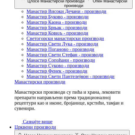
Цлосе Манастирски производи
Опен Манастирски
производи
Манастир Високи Дечани - производи
Манастир Буково - производи
Манастир Каона - производи
Манастир Брњак - производи
Манастир Ковиљ - производи
Светогорски манастирски производи
Манастир Свети Лука - производи
Манастир Поганово - производи
Манастир Свети Стефан - производи
Манастир Сопоћани - производи
Манастир Суково - производи
Манастир Фенек - производи
Манастир Свети Пантелејмон - производи
Манастирски производи
Манастирски производи су пића и храна, лековити
препарати направљени према традиционалној
рецептури као и иконе, бројанице, крстићи, тамјан и
сувенири.
Сазнајте више
Црквени производи