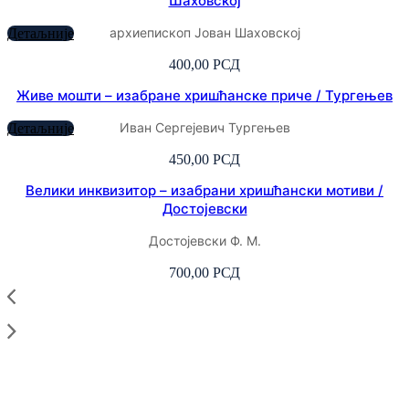
Шаховској
архиепископ Јован Шаховској
Детаљније
400,00
РСД
Живе мошти – изабране хришћанске приче / Тургењев
Иван Сергејевич Тургењев
Детаљније
450,00
РСД
Велики инквизитор – изабрани хришћански мотиви /
Достојевски
Достојевски Ф. М.
700,00
РСД