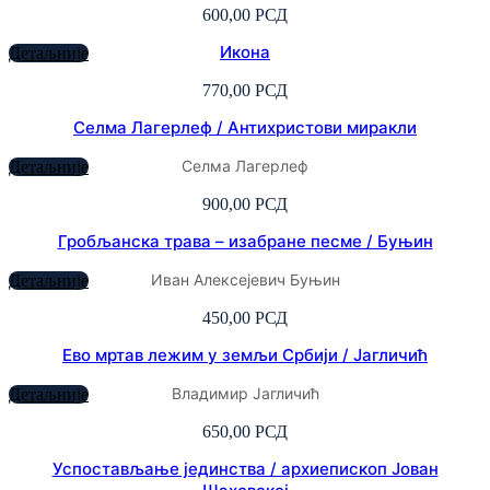
600,00
РСД
Икона
Детаљније
770,00
РСД
Селма Лагерлеф / Антихристови миракли
Селма Лагерлеф
Детаљније
900,00
РСД
Гробљанска трава – изабране песме / Буњин
Иван Алексејевич Буњин
Детаљније
450,00
РСД
Ево мртав лежим у земљи Србији / Јагличић
Владимир Јагличић
Детаљније
650,00
РСД
Успостављање јединства / архиепископ Јован