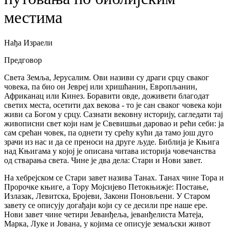
местима
Нађа Израели
Предговор
Света Земља, Јерусалим. Ови називи су драги срцу сваког
човека, па био он Јевреј или хришћанин, Европљанин,
Африканац или Кинез. Боравити овде, доживети благодат
светих места, осетити дах векова - то је сан сваког човека који
живи са Богом у срцу. Сазнати вековну историју, сагледати тај
живописни свет који нам је Свевишњи даровао и рећи себи: ја
сам срећан човек, па однети ту срећу кући да тамо још дуго
зрачи из нас и да се преноси на друге људе. Библија је Књига
над Књигама у којој је описана читава историја човечанства
од стварања света. Чине је два дела: Стари и Нови завет.
На хебрејском се Стари завет назива Танах. Танах чине Тора и
Пророчке књиге, а Тору Мојсијево Петокњижје: Постање,
Излазак, Левитска, Бројеви, Закони Поновљени. У Старом
завету се описују догађаји који су се десили пре наше ере.
Нови завет чине четири Јеванђеља, јеванђелиста Матеја,
Марка, Луке и Јована, у којима се описује земаљски живот