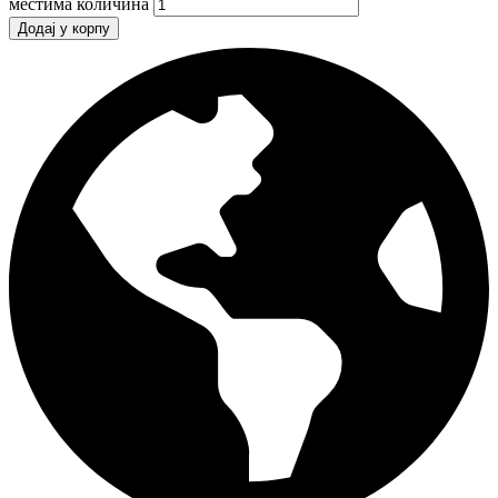
местима количина
Додај у корпу