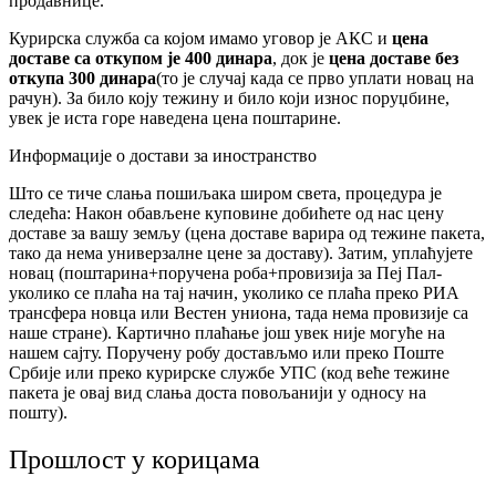
продавнице.
Курирска служба са којом имамо уговор је АКС и
цена
доставе са откупом је 400 динара
, док је
цена доставе без
откупа 300 динара
(то је случај када се прво уплати новац на
рачун). За било коју тежину и било који износ поруџбине,
увек је иста горе наведена цена поштарине.
Информације о достави за иностранство
Што се тиче слања пошиљака широм света, процедура је
следећа: Након обављене куповине добићете од нас цену
доставе за вашу земљу (цена доставе варира од тежине пакета,
тако да нема универзалне цене за доставу). Затим, уплаћујете
новац (поштарина+поручена роба+провизија за Пеј Пал-
уколико се плаћа на тај начин, уколико се плаћа преко РИА
трансфера новца или Вестен униона, тада нема провизије са
наше стране). Картично плаћање још увек није могуће на
нашем сајту. Поручену робу достављмо или преко Поште
Србије или преко курирске службе УПС (код веће тежине
пакета је овај вид слања доста повољанији у односу на
пошту).
Прошлост у корицама