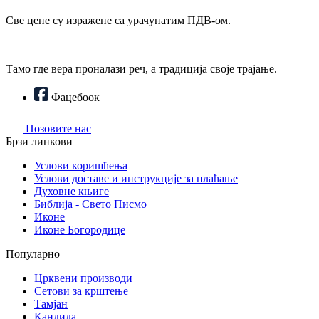
Све цене су изражене са урачунатим ПДВ-ом.
Тамо где вера проналази реч, а традиција своје трајање.
Фацебоок
Позовите нас
Брзи линкови
Услови коришћења
Услови доставе и инструкције за плаћање
Духовне књиге
Библија - Свето Писмо
Иконе
Иконе Богородице
Популарно
Црквени производи
Сетови за крштење
Тамјан
Кандила