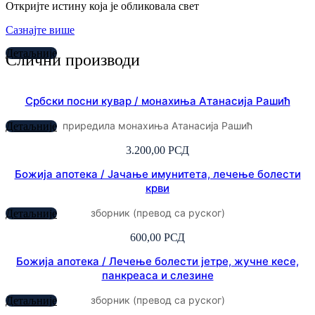
Откријте истину која је обликовала свет
Сазнајте више
Детаљније
Слични производи
Србски посни кувар / монахиња Атанасија Рашић
приредила монахиња Атанасија Рашић
Детаљније
3.200,00
РСД
Божија апотека / Јачање имунитета, лечење болести
крви
зборник (превод са руског)
Детаљније
600,00
РСД
Божија апотека / Лечење болести јетре, жучне кесе,
панкреаса и слезине
зборник (превод са руског)
Детаљније