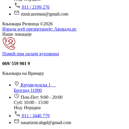
011 / 2199 276
riznicazemun@gmail.com
Књижара Ризница ©️2026
Израда wеб презентације:
Авокадо.рс
Наше локације
Помоћ при онлајн куповини
069/ 559 901 9
Књижара на Врачару
Крушедолска 1,
Београд 11000
Пон-Пет: 9:00 - 20:00
Суб: 10:00 - 15:00
Нед: Нерадна
011 / 3440 779
nasariznicabgd@gmail.com