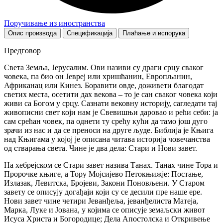
Поручивање из иностранства
Опис производа
Спецификација
Плаћање и испорука
Предговор
Света Земља, Јерусалим. Ови називи су драги срцу сваког
човека, па био он Јевреј или хришћанин, Европљанин,
Африканац или Кинез. Боравити овде, доживети благодат
светих места, осетити дах векова – то је сан сваког човека који
живи са Богом у срцу. Сазнати вековну историју, сагледати тај
живописни свет који нам је Свевишњи даровао и рећи себи: ја
сам срећан човек, па однети ту срећу кући да тамо још дуго
зрачи из нас и да се преноси на друге људе. Библија је Књига
над Књигама у којој је описана читава историја човечанства
од стварања света. Чине је два дела: Стари и Нови завет.
На хебрејском се Стари завет назива Танах. Танах чине Тора и
Пророчке књиге, а Тору Мојсијево Петокњижје: Постање,
Излазак, Левитска, Бројеви, Закони Поновљени. У Старом
завету се описују догађаји који су се десили пре наше ере.
Нови завет чине четири Јеванђеља, јеванђелиста Матеја,
Марка, Луке и Јована, у којима се описује земаљски живот
Исуса Христа и Богородице; Дела Апостолска и Откривење