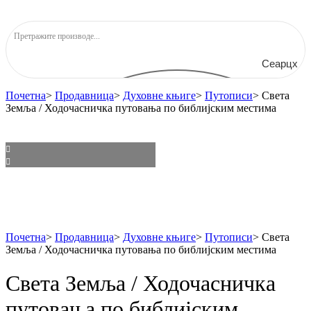
Сеарцх
Почетна
>
Продавница
>
Духовне књиге
>
Путописи
>
Света
Земља / Ходочасничка путовања по библијским местима
Почетна
>
Продавница
>
Духовне књиге
>
Путописи
>
Света
Земља / Ходочасничка путовања по библијским местима
Света Земља / Ходочасничка
путовања по библијским