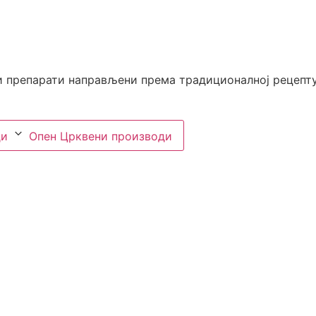
 препарати направљени према традиционалној рецептури
ди
Опен Црквени производи