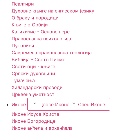
Псалтири
Духовне књиге на енглеском језику
О браку и породици
Књиге о Србији
Катихизис - Основе вере
Православна психологија
Путописи
Савремена православна теологија
Библија - Свето Писмо
Свети оци - књиге
Српски духовници
Тумачења
Хиландарски преводи
Црквена уметност
Иконе
Цлосе Иконе
Опен Иконе
Иконе Исуса Христа
Иконе Богородице
Иконе анђела и арханђела