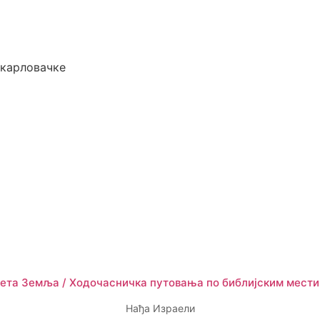
окарловачке
ета Земља / Ходочасничка путовања по библијским мест
Нађа Израели