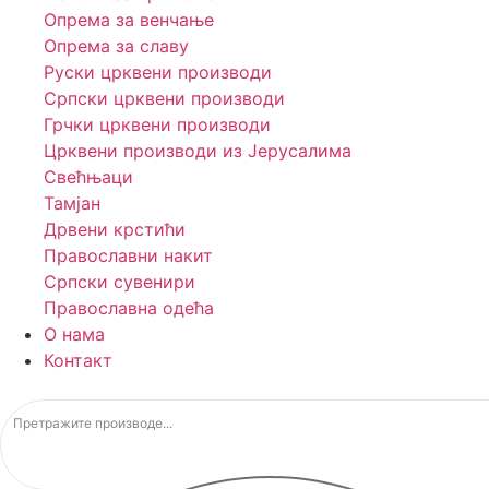
Опрема за венчање
Опрема за славу
Руски црквени производи
Српски црквени производи
Грчки црквени производи
Црквени производи из Јерусалима
Свећњаци
Тамјан
Дрвени крстићи
Православни накит
Српски сувенири
Православна одећа
О нама
Контакт