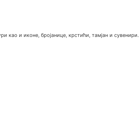
 као и иконе, бројанице, крстићи, тамјан и сувенири.