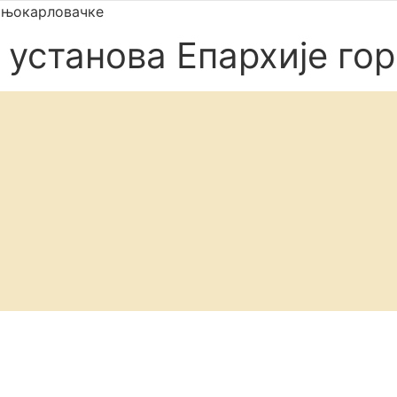
орњокарловачке
 установа Епархије г