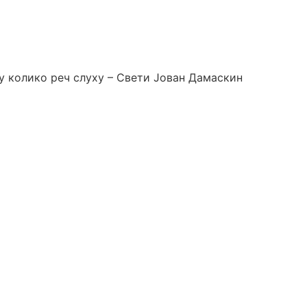
у колико реч слуху – Свети Јован Дамаскин