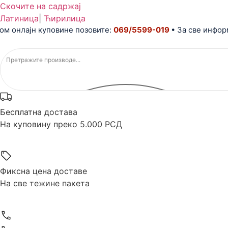
Скочите на садржај
Латиница
|
Ћирилица
лајн куповине позовите:
069/5599-019
• За све информациј
Бесплатна достава
На куповину преко 5.000 РСД
Фиксна цена доставе
На све тежине пакета