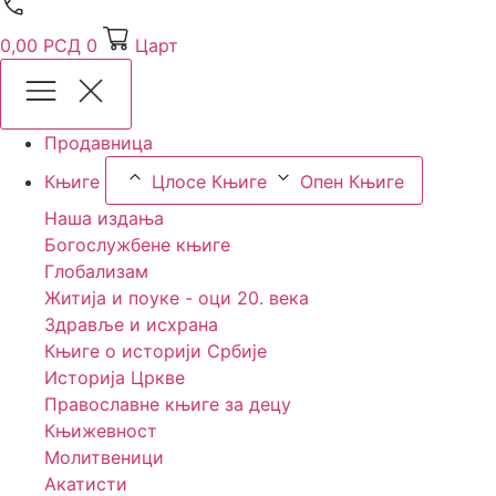
0,00
РСД
0
Царт
Продавница
Књиге
Цлосе Књиге
Опен Књиге
Наша издања
Богослужбене књиге
Глобализам
Житија и поуке - оци 20. века
Здравље и исхрана
Књиге о историји Србије
Историја Цркве
Православне књиге за децу
Књижевност
Молитвеници
Акатисти