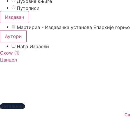
Духовне књиге
Путописи
Издавач
Мартириа - Издавачка установа Епархије горњ
Аутори
Нађа Израели
Схоw
(
1
)
Цанцел
Детаљније
Св