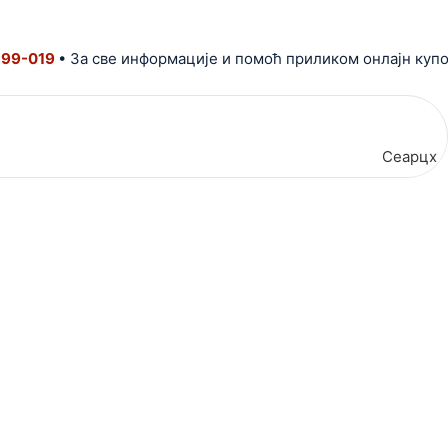
19
• За све информације и помоћ приликом онлајн куповине
Сеарцх