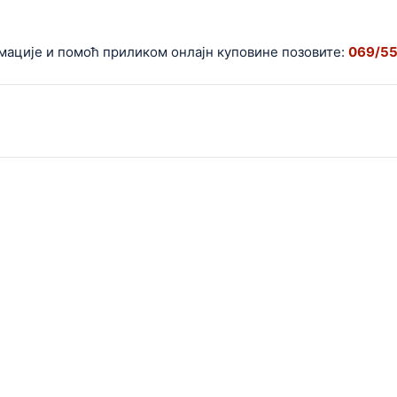
е и помоћ приликом онлајн куповине позовите:
069/5599-0