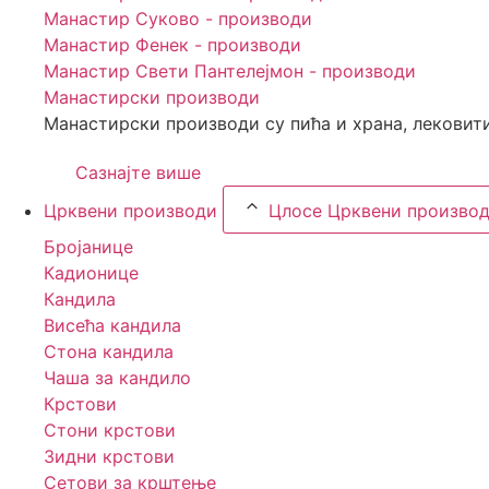
Манастир Суково - производи
Манастир Фенек - производи
Манастир Свети Пантелејмон - производи
Манастирски производи
Манастирски производи су пића и храна, лековити
Сазнајте више
Црквени производи
Цлосе Црквени произво
Бројанице
Кадионице
Кандила
Висећа кандила
Стона кандила
Чаша за кандило
Крстови
Стони крстови
Зидни крстови
Сетови за крштење