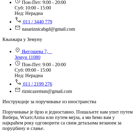
Пон-Пет: 9:00 - 20:00
Суб: 10:00 - 15:00
Нед: Нерадна
011 / 3440 779
nasariznicabgd@gmail.com
Књижара у Земуну
Његошева 7,
Земун 11080
Пон-Пет: 9:00 - 20:00
Суб: 09:00 - 15:00
Нед: Нерадна
011 / 2199 276
riznicazemun@gmail.com
Инструкције за поручивање из иностранства
Поручивање је брзо и једноставно. Пошаљите нам упит путем
Вибера, WхатсАппа или путем мејла, а ми ћемо вам у
најкраћем року одговорити са свим детаљима везаним за
поруџбину и слање.