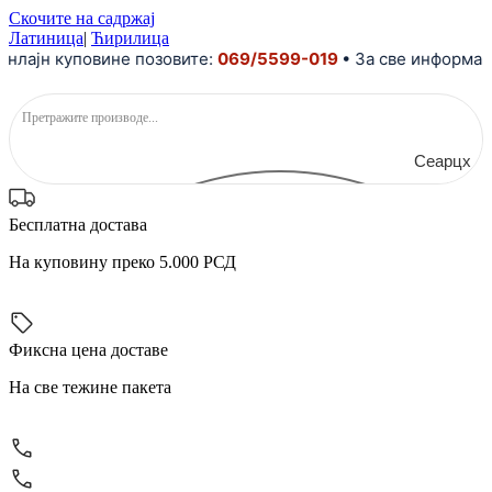
Скочите на садржај
Латиница
|
Ћирилица
јн куповине позовите:
069/5599-019
• За све информације
Сеарцх
Бесплатна достава
На куповину преко 5.000 РСД
Фиксна цена доставе
На све тежине пакета