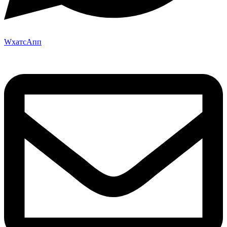
WхатсАпп