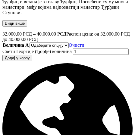
Ђурђиц и везана је за славу Ђурђиц. Посвећени су му многи
манастири, међу којима најпознатији манастир Ђурђеви
Ступови.
Види више
32.000,00
РСД
–
40.000,00
РСД
Распон цена: од 32.000,00 РСД
до 40.000,00 РСД
Величина А
Очисти
Свети Георгије (Ђорђе) количина
Додај у корпу