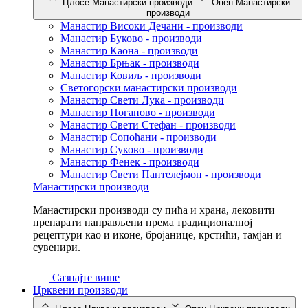
Цлосе Манастирски производи
Опен Манастирски
производи
Манастир Високи Дечани - производи
Манастир Буково - производи
Манастир Каона - производи
Манастир Брњак - производи
Манастир Ковиљ - производи
Светогорски манастирски производи
Манастир Свети Лука - производи
Манастир Поганово - производи
Манастир Свети Стефан - производи
Манастир Сопоћани - производи
Манастир Суково - производи
Манастир Фенек - производи
Манастир Свети Пантелејмон - производи
Манастирски производи
Манастирски производи су пића и храна, лековити
препарати направљени према традиционалној
рецептури као и иконе, бројанице, крстићи, тамјан и
сувенири.
Сазнајте више
Црквени производи