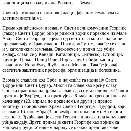
радионица за израду икона Ризница+, Земун
Икона је осликана на липовој дасци, јајчаном темпером са
златним листићима.
Према хришћанском предању, Свети великомученик Георгије
(такође Свети Ђорђе) био је римски војник пореклом из Мале
Азије. Свети Георгије је један од светитеља који се највише
прослављају у Православној Цркви, међутим, такође се слави
и у католичким земљама. Овековечен у причи где убија
аждају, слави се у Канади, Каталонији, Енглеској, Етиопији,
Грузији, Грчкој, Црној Гори, Португалу, Србији, као и у
градовима Истанбулу, Љубљани и Москви. Такође је овај
светитељ заштитник професија, организација и болесника.
Веома је слављен код Срба, и најчешће га називају Свети
Ђорђе или Свети Ђурађ. Многи га славе као крсну славу.
Српска православна црква га слави два пута годишње. Главни
празник је Ђурђевдан и празнује се 6. маја по грегоријанском
календару (23. априла по црквеном), а други је пренос
моштију и обновљење Храма Светог Георгија – Ђурђиц, који
се слави 16. новембра (3. новембра по црквеном). На икони
везаној за Ђурђевдан је свети Георгије приказан на коњу како
убија аждају. Други приказ је свети Георгије као војник са
копљем у руци. У нашем народу се оваква представа зове