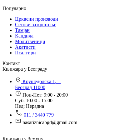
Популарно
Црквени производи
Сетови за крштење
Тамјан
Кандила
Молитвеници
Акатисти
Псалтири
Контакт
Књижара у Београду
Крушедолска 1,
Београд 11000
Пон-Пет: 9:00 - 20:00
Суб: 10:00 - 15:00
Нед: Нерадна
011 / 3440 779
nasariznicabgd@gmail.com
Књижара у Земуну