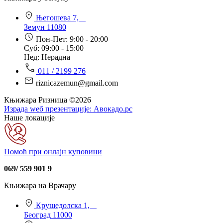
Његошева 7,
Земун 11080
Пон-Пет: 9:00 - 20:00
Суб: 09:00 - 15:00
Нед: Нерадна
011 / 2199 276
riznicazemun@gmail.com
Књижара Ризница ©️2026
Израда wеб презентације:
Авокадо.рс
Наше локације
Помоћ при онлајн куповини
069/ 559 901 9
Књижара на Врачару
Крушедолска 1,
Београд 11000