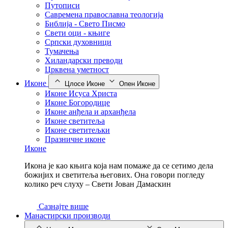
Путописи
Савремена православна теологија
Библија - Свето Писмо
Свети оци - књиге
Српски духовници
Тумачења
Хиландарски преводи
Црквена уметност
Иконе
Цлосе Иконе
Опен Иконе
Иконе Исуса Христа
Иконе Богородице
Иконе анђела и арханђела
Иконе светитеља
Иконе светитељки
Празничне иконе
Иконе
Икона је као књига која нам помаже да се сетимо дела
божијих и светитеља његових. Она говори погледу
колико реч слуху – Свети Јован Дамаскин
Сазнајте више
Манастирски производи