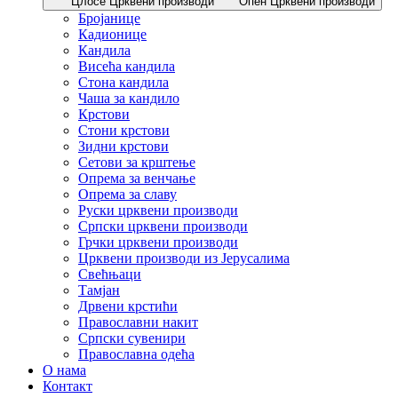
Цлосе Црквени производи
Опен Црквени производи
Бројанице
Кадионице
Кандила
Висећа кандила
Стона кандила
Чаша за кандило
Крстови
Стони крстови
Зидни крстови
Сетови за крштење
Опрема за венчање
Опрема за славу
Руски црквени производи
Српски црквени производи
Грчки црквени производи
Црквени производи из Јерусалима
Свећњаци
Тамјан
Дрвени крстићи
Православни накит
Српски сувенири
Православна одећа
О нама
Контакт