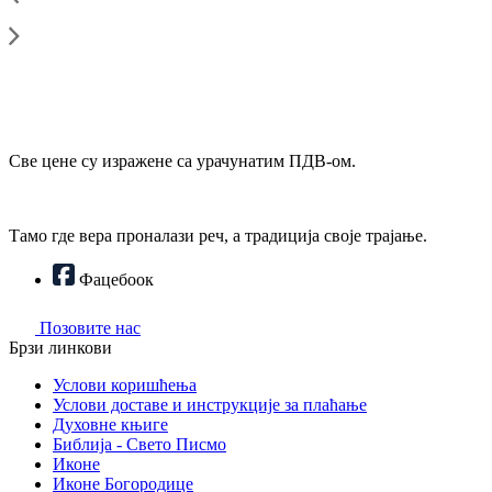
Све цене су изражене са урачунатим ПДВ-ом.
Тамо где вера проналази реч, а традиција своје трајање.
Фацебоок
Позовите нас
Брзи линкови
Услови коришћења
Услови доставе и инструкције за плаћање
Духовне књиге
Библија - Свето Писмо
Иконе
Иконе Богородице