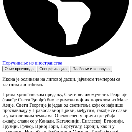
Поручивање из иностранства
Опис производа
Спецификација
Плаћање и испорука
Икона је осликана на липовој дасци, јајчаном темпером са
златним листићима.
Према хришћанском предању, Свети великомученик Георгије
(такође Свети Ђорђе) био је римски војник пореклом из Мале
Азије. Свети Георгије је један од светитеља који се највише
прослављају у Православној Цркви, међутим, такође се слави
и у католичким земљама. Овековечен у причи где убија
аждају, слави се у Канади, Каталонији, Енглеској, Етиопији,
Грузији, Грчкој, Црној Гори, Португалу, Србији, као и у
градовима Истанбулу, Љубљани и Москви. Такође је овај