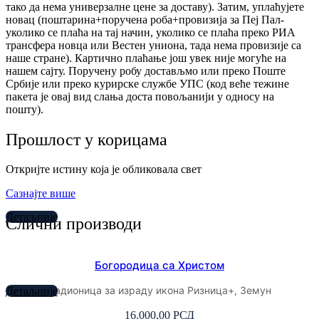
тако да нема универзалне цене за доставу). Затим, уплаћујете
новац (поштарина+поручена роба+провизија за Пеј Пал-
уколико се плаћа на тај начин, уколико се плаћа преко РИА
трансфера новца или Вестен униона, тада нема провизије са
наше стране). Картично плаћање још увек није могуће на
нашем сајту. Поручену робу достављмо или преко Поште
Србије или преко курирске службе УПС (код веће тежине
пакета је овај вид слања доста повољанији у односу на
пошту).
Прошлост у корицама
Откријте истину која је обликовала свет
Сазнајте више
Детаљније
Слични производи
Богородица са Христом
радионица за израду икона Ризница+, Земун
Детаљније
16.000,00
РСД