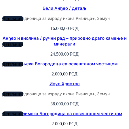
Бели Анђео / детаљ
радионица за израду икона Ризница+, Земун
Детаљније
16.000,00
РСД
Анђео и виолина / ручни рад – природно драго камење и
минерали
Детаљније
24.500,00
РСД
Казањска Богородица са освештаном честицом
Детаљније
2.000,00
РСД
Исус Христос
радионица за израду икона Ризница+, Земун
Детаљније
36.000,00
РСД
Јерусалимска Богородица са освештаном честицом
Детаљније
2.000,00
РСД