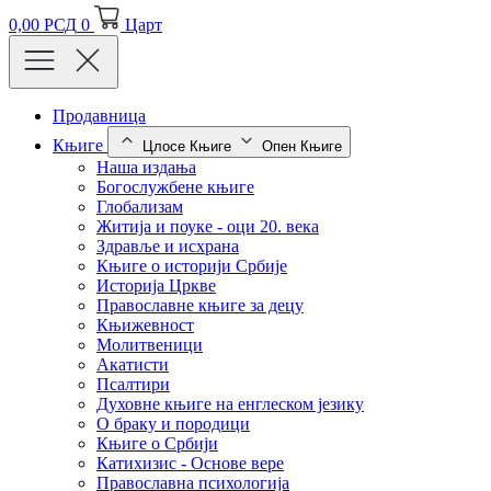
0,00
РСД
0
Царт
Продавница
Књиге
Цлосе Књиге
Опен Књиге
Наша издања
Богослужбене књиге
Глобализам
Житија и поуке - оци 20. века
Здравље и исхрана
Књиге о историји Србије
Историја Цркве
Православне књиге за децу
Књижевност
Молитвеници
Акатисти
Псалтири
Духовне књиге на енглеском језику
О браку и породици
Књиге о Србији
Катихизис - Основе вере
Православна психологија