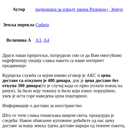
Аутор
радионица за израду икона Ризница+, Земун
Земља порекла
Србија
Величина А
А3
,
А4
Драги наши пријатељи, потрудили смо се да Вам омогућимо
најјефтинију опцију слања пакета са наше интернет
продавнице.
Курирска служба са којом имамо уговор је АКС и
цена
доставе са откупом је 400 динара
, док је
цена доставе без
откупа 300 динара
(то је случај када се прво уплати новац на
рачун). За било коју тежину и било који износ поруџбине,
увек је иста горе наведена цена поштарине.
Информације о достави за иностранство
Што се тиче слања пошиљака широм света, процедура је
следећа: Након обављене куповине добићете од нас цену
доставе за вашу земљу (цена доставе варира од тежине пакета,