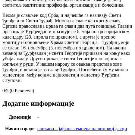
светитељ заштитник професија, организација и болесника.
Веома је слављен код Срба, и најчешће га називају Свети
Ђорђе или Свети Ђурађ. Многи га славе као крсну славу.
Српска православна црква га слави два пута годишње. Главни
празник је Ђурђевдан и празнује се 6. маја по грегоријанском
календару (23. априла по црквеном), а други је пренос
моштију и обновљење Храма Светог Георгија – Ђурђиц, који
се слави 16. новембра (3. новембра по црквеном). На икони
везаној за Ђурђевдан је свети Георгије приказан на коњу како
убија аждају. Други приказ је свети Георгије као војник са
копљем у руци. У нашем народу се оваква представа зове
Ђурђиц и везана је за славу Ђурђиц. Посвећени су му многи
манастири, међу којима најпознатији манастир Ђурђеви
Ступови.
0/5
(0 Ревиеwс)
Додатне информације
Димензије
-
Начин израде
сликана – јајчана темпера на липовој дасци