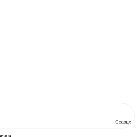
Сеарцх
арица