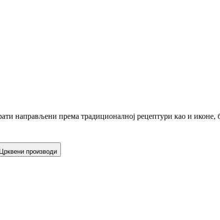
ати направљени према традиционалној рецептури као и иконе, б
Црквени производи