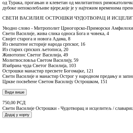
од Турака, прогањан и клеветан од милитантних римокатолички
дубоке непоколебљиве вјере,које је у најтежим временима прено
СВЕТИ ВАСИЛИЈЕ ОСТРОШКИ ЧУДОТВОРАЦ И ИСЦЕЛИ
Уводно слово - Митрополит Црногорско-Приморски Амфилохиј
Свети Василије, жива слика односа Бога и човека, 4
Свијет старога и новога Адама, 8
Из свештене историје народа српског, 16
Из старих српских љетописа, 20
Животопис Светог Василија, 49
Молитвословља Светом Василију, 59
Изабрана чуда Светог Василија, 103
Острошки манастир пресвете Богомајке, 121
Свети Василије и манастир Острог у народном предању и запи
Цркве посвећене Светом Василију Острошком, 151
Види више
750,00
РСД
Свети Василије Острошки - Чудотворац и исцелитељ / славари
Додај у корпу