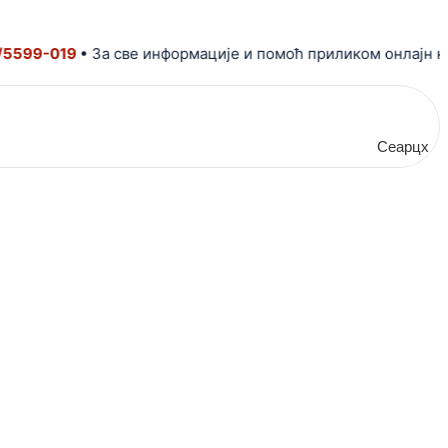
9-019
• За све информације и помоћ приликом онлајн купов
Сеарцх