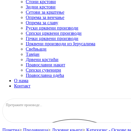
Стони крстови
Зидни крстови
Сетови за крштење
Опрема за венчање
Опрема за славу
Руски црквени производи
Српски црквени производи
Грчки црквени производи
Црквени производи из Јерусалима
Свећњаци
Тамјан
Дрвени крстићи
Православни накит
Српски сувенири
Православна одећа
О нама
Контакт
Почетна
>
Продавница
>
Духовне књиге
>
Катихизис - Основе в