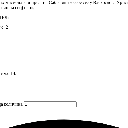
х мисионара и прелата. Сабравши у себе силу Васкрслога Христ
сио на свој народ.
ТЕЉ
е, 2
сима, 143
ца количина