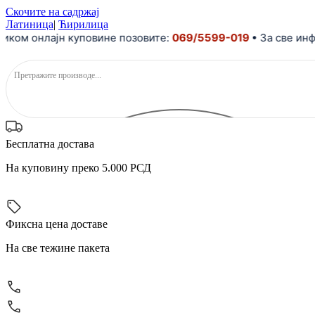
Скочите на садржај
Латиница
|
Ћирилица
 онлајн куповине позовите:
069/5599-019
• За све информа
Бесплатна достава
На куповину преко 5.000 РСД
Фиксна цена доставе
На све тежине пакета