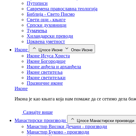
Путописи
Савремена православна теологија
Библија - Свето Писмо
Свети оци - књиге
Српски духовници
Тумачења
Хиландарски преводи
Црквена уметност
Иконе
Цлосе Иконе
Опен Иконе
Иконе Исуса Христа
Иконе Богородице
Иконе анђела и арханђела
Иконе светитеља
Иконе светитељки
Празничне иконе
Иконе
Икона је као књига која нам помаже да се сетимо дела б
Сазнајте више
Манастирски производи
Цлосе Манастирски производи
Манастир Високи Дечани - производи
Манастир Буково - производи