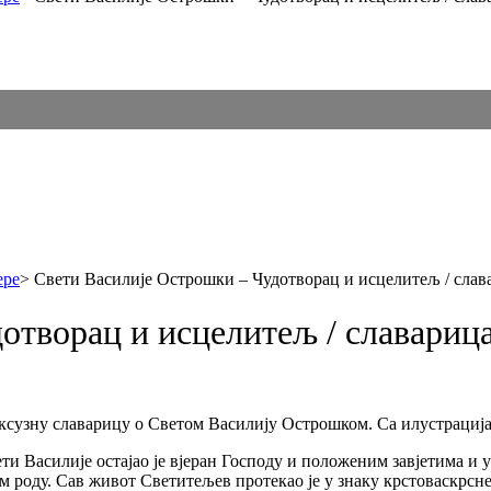
ере
>
Свети Василије Острошки – Чудотворац и исцелитељ / слав
отворац и исцелитељ / славариц
уксузну славарицу о Светом Василију Острошком. Са илустрациј
 Василије остајао је вјеран Господу и положеним завјетима и у
м роду. Сав живот Светитељев протекао је у знаку крстоваскрсн