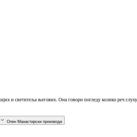
ожијих и светитеља његових. Она говори погледу колико реч слух
Опен Манастирски производи