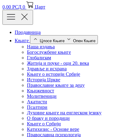
0,00
РСД
0
Царт
Продавница
Књиге
Цлосе Књиге
Опен Књиге
Наша издања
Богослужбене књиге
Глобализам
Житија и поуке - оци 20. века
Здравље и исхрана
Књиге о историји Србије
Историја Цркве
Православне књиге за децу
Књижевност
Молитвеници
Акатисти
Псалтири
Духовне књиге на енглеском језику
О браку и породици
Књиге о Србији
Катихизис - Основе вере
Православна психологија