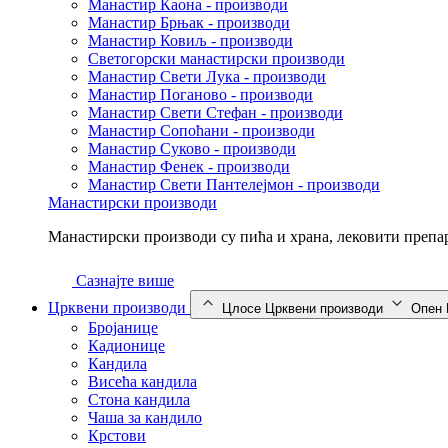
Манастир Каона - производи
Манастир Брњак - производи
Манастир Ковиљ - производи
Светогорски манастирски производи
Манастир Свети Лука - производи
Манастир Поганово - производи
Манастир Свети Стефан - производи
Манастир Сопоћани - производи
Манастир Суково - производи
Манастир Фенек - производи
Манастир Свети Пантелејмон - производи
Манастирски производи
Манастирски производи су пића и храна, лековити препар
Сазнајте више
Црквени производи
Цлосе Црквени производи
Опен 
Бројанице
Кадионице
Кандила
Висећа кандила
Стона кандила
Чаша за кандило
Крстови