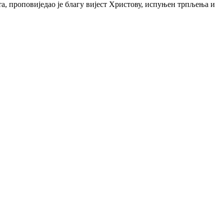
а, проповиједао је благу вијест Христову, испуњен трпљења и