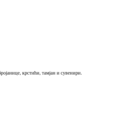
ројанице, крстићи, тамјан и сувенири.