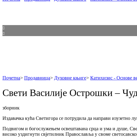
Почетна
>
Продавница
>
Духовне књиге
>
Катихизис - Основе в
Свети Василије Острошки – Чуд
зборник
Издавачка кућа Светигора се потрудила да направи изузетно л
Подвигом и богослужењем освештавана срца и ума и душе, Свети
високо уздигнути свјетилник Православља у своме светосавско