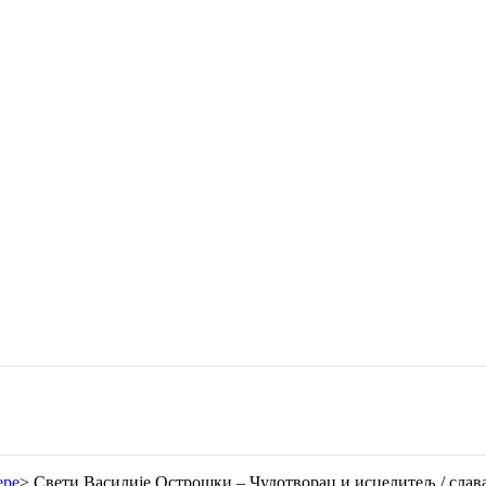
ере
>
Свети Василије Острошки – Чудотворац и исцелитељ / слав