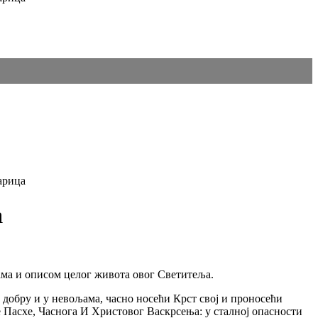
арица
а
ама и описом целог живота овог Светитеља.
 добру и у невољама, часно носећи Крст свој и проносећи
е Пасхе, Часнога И Христовог Васкрсења: у сталној опасности