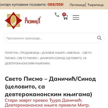
ајн куповине позовите:
069/5599-019
• За све информације
|
Латиница
Ћирилица
0
ПОЧЕТНА
>
ПРОДАВНИЦА
>
ДУХОВНЕ КЊИГЕ
>
БИБЛИЈА - СВЕТО
ПИСМО
>
СВЕТО ПИСМО – ДАНИЧИЋ/СИНОД (ЦЕЛОВИТО, СА
ДЕВТЕРОКАНОНСКИМ КЊИГАМА)
Свето Писмо – Даничић/Синод
(целовито, са
девтероканонским књигама)
Стари завјет превео Ђура Даничић;
Девтероканонске књиге превели Митр.