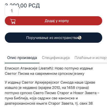
четири Књиге Макавејске, и то је издато као Књиге
3.200,00
РСД
Макавејске, издавач Јасен, стим да је то издање
распродато.
Додај у корпу
Поручивање из иностранства
Опис производа
Спецификација
Плаћање и испор
Епископ Атанасије (Јевтић): Ново потпуно издање
Светог Писма на савременом српском језику
У издању Светог Архијерејског Синода наше Цркве
изашло је недавно (крајем 2010, на 1458 страна)
потпуно српско Свето Писмо Старог и Новог Завета –
пуна Библија, која садржи све канонске и
девтероканонске књиге Старог Завета, тј. свих 38