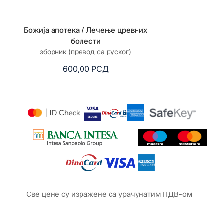
Божија апотека / Лечење цревних
Неисцрп
болести
Иван С
зборник (превод са руског)
3
600,00
РСД
Све цене су изражене са урачунатим ПДВ-ом.