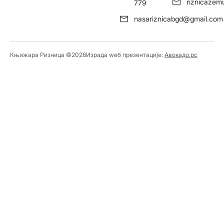
riznicaze
779
nasariznicabgd@gmail.com
Књижара Ризница ©️2026
Израда wеб презентације:
Авокадо.рс