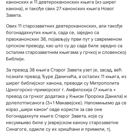
канонских и 11 девтероканонских књига (из ширег
канона), и такође свих 27 канонских књига Новог
Завета.
Ових 11 старозаветних девтероканонских, али такође
богонадахнутих књига, сада се, заједно са
првоканонских 38, појављују први пут у савременом
српском преводу, као што су до сада биле заједно са
осталим старозаветним књигама у грчкој и словенској
Библији.
За превод 38 књига Старог Завета узет је, засад, већ
познати превод Ђуре Даничића, а осталих 11 књига, из
ширег библијског канона, преводи су Митрополита
Црногорско-приморског г. Амфилохија (7 књига +
превод са грчког додатака у Књизи Пророка Данила) и
долепотписанога (3+1 Макавејске). Напомињемо да се
израз „шири канон“ овде користи за све оне
богонадахнуте књиге Старог Завета, које су
несумњиво биле у јеврејском канону старозаветне
Синагоге, одакле су их хришћани и примили, тј.