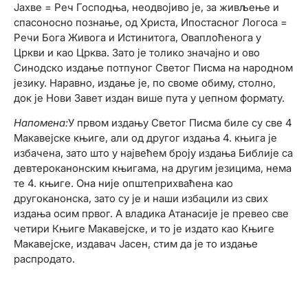
Јахве = Реч Господња, неодвојиво је, за живљење и
спасоносно познање, од Христа, Ипостасног Логоса =
Речи Бога Живога и Истинитога, Оваплоћенога у
Цркви и као Црква. Зато је толико значајно и ово
Синодско издање потпуног Светог Писма на народном
језику. Наравно, издање је, по своме обиму, столно,
док је Нови Завет издан више пута у џепном формату.
Напомена:
У првом издању Светог Писма биле су све 4
Макавејске књиге, али од другог издања 4. књига је
избачена, зато што у највећем броју издања Библије са
девтероканонским књигама, на другим језицима, нема
те 4. књиге. Она није општеприхваћена као
другоканонска, зато су је и наши избацили из свих
издања осим првог. А владика Атанасије је превео све
четири Књиге Макавејске, и то је издато као Књиге
Макавејске, издавач Јасен, стим да је то издање
распродато.