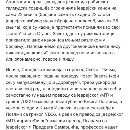
Апостоли = прва Црква, док је каснија рабинско-
талмудска традиција ограничила јеврејски канон на
само 22 књиге (бројане сажето, сходно 22 слова
јеврејске азбуке; иначе бројане понаособ, има их 38
књига), које су касније протестанти примили као свој
„канон“ књига Старог Завета, док су римокатолици
прихватили шири канон (са мањом разликом у
бројању). Напомињемо да другоканонске књиге нису
никакви „апокрифи“, како понекад неки из незнања,
или злонамерно, говоре и пишу.
Иначе, Синодска комисија за превод Светог Писма,
после завршеног рада на преводу Новог Завета (који
се, у међувремену, још „дорађује“), треба ускоро да
настави свој рад, а поједини њени чланове раде већ и
самостално (у нашем преводу са јеврејског /МТ/ и
грчког /ЛXX/ изашла је двостубачно Књига Постања, а
ускоро следи и Књига Изласка; изашли су такође и
Псалми са грчког /ЛXX/, а ради се превод са јеврејског
/МТ/, користећи већ изашли превод Псалама са
јеврејског г. Предрага Самарџића, професора нашег