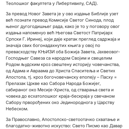
Теолошког факултета у Либертивилу, САД).
За превод Новог Завета је у ово издање Библије узет
већ познати превод Комисије Светог Синода, плод
њеног дугогодишњег рада, како је то у поговору овог
издања напоменуо већ Његова Светост Патријарх
Српски Г. Иринеј, који даје кратак преглед садржаја и
значаја свих богонадахнутих књига у овој по
превасходству КЊИЗИ оба Божија Завета, Јахвеовог-
Господњег Савеза са народом Својим и свецелим
Родом људским кроз свештену историју човечанства,
од Адама и Авраама до Христа Спаситеља и Светих
Апостола, тј. кроз богочовечанску епопеју – Пасху =
Прелазак Цркве као Сабора Народа Божијег,
сабираног око Месије-Христа, од стварања света и
човека до есхатолошког краја-бескраја у свечаном
Сабору прворођених око Јединороднога у Царству
Небеском.
За Православно, Апостолско-светоотачко схватање и
благодатно-животно искуство: Свето Писмо као Давар