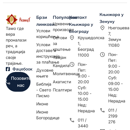
Књижара у
Брзи
Популарно
Контакт
Земуну
Црквени
линкови
Књижара у
Његошева
Тамо где
производи
Услови
Београду
7,
вера
коришћења
Сетови
Крушедолска
Земун
проналази
за
1,
Услови
11080
реч, а
крштење
Београд
доставе и
традиција
Пон-
11000
инструкције
Тамјан
своје
Пет:
за плаћање
трајање.
Пон-
Кандила
9:00 -
Фацебоок
Духовне
Пет:
20:00
Молитвеници
књиге
9:00 -
Суб:
Позовите
Акатисти
20:00
09:00 -
Библија
нас
Суб:
15:00
- Свето
Псалтири
10:00 -
Нед:
Писмо
15:00
Нерадна
Иконе
Нед:
011 /
Нерадна
Иконе
2199
Богородице
011 /
276
3440