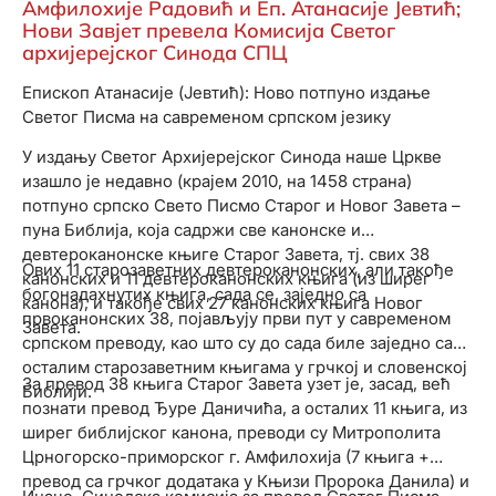
Амфилохије Радовић и Еп. Атанасије Јевтић;
Нови Завјет превела Комисија Светог
архијерејског Синода СПЦ
Епископ Атанасије (Јевтић): Ново потпуно издање
Светог Писма на савременом српском језику
У издању Светог Архијерејског Синода наше Цркве
изашло је недавно (крајем 2010, на 1458 страна)
потпуно српско Свето Писмо Старог и Новог Завета –
пуна Библија, која садржи све канонске и
девтероканонске књиге Старог Завета, тј. свих 38
Ових 11 старозаветних девтероканонских, али такође
канонских и 11 девтероканонских књига (из ширег
богонадахнутих књига, сада се, заједно са
канона), и такође свих 27 канонских књига Новог
првоканонских 38, појављују први пут у савременом
Завета.
српском преводу, као што су до сада биле заједно са
осталим старозаветним књигама у грчкој и словенској
За превод 38 књига Старог Завета узет је, засад, већ
Библији.
познати превод Ђуре Даничића, а осталих 11 књига, из
ширег библијског канона, преводи су Митрополита
Црногорско-приморског г. Амфилохија (7 књига +
превод са грчког додатака у Књизи Пророка Данила) и