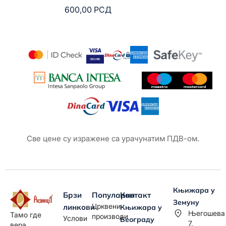
600,00
РСД
6
Све цене су изражене са урачунатим ПДВ-ом.
Књижара у
Брзи
Популарно
Контакт
Земуну
Црквени
линкови
Књижара у
Његошева
Тамо где
производи
Услови
Београду
7,
вера