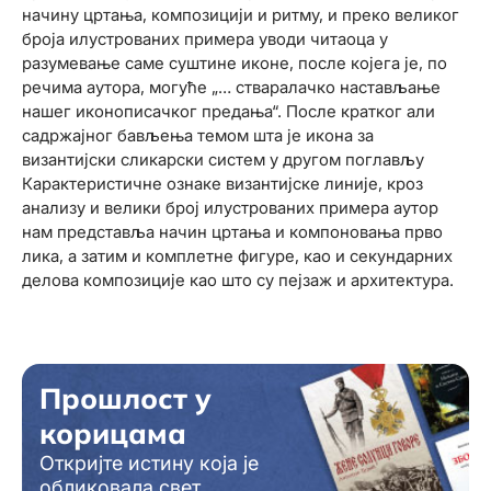
начину цртања, композицији и ритму, и преко великог
броја илустрованих примера уводи читаоца у
разумевање саме суштине иконе, после којега је, по
речима аутора, могуће „… стваралачко настављање
нашег иконописачког предања“. После кратког али
садржајног бављења темом шта је икона за
византијски сликарски систем у другом поглављу
Карактеристичне ознаке византијске линије, кроз
анализу и велики број илустрованих примера аутор
нам представља начин цртања и компоновања прво
лика, а затим и комплетне фигуре, као и секундарних
делова композиције као што су пејзаж и архитектура.
Прошлост у
корицама
Откријте истину која је
обликовала свет