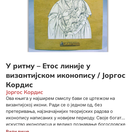
У ритму – Етос линије у
византијском иконопису / Јоргос
Кордис
Јоргос Кордис
Ова књига у најширем смислу бави се цртежом на
византијској икони. Ради се о једном од, без
претеривања, најзначајнијих теоријских радова о
иконопису написаних у новијем периоду. Своје богато
искуство иконописца и велико познавање богословске
науке и светоотачких списа који се тичу светих икона,
Види више