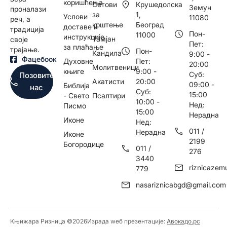
коришћења
Сетови
Крушедолска
Земун
проналази
за
1,
Услови
11080
реч, а
крштење
Београд
доставе и
традиција
Пон-
11000
инструкције
Тамјан
своје
Пет:
за плаћање
трајање.
Пон-
Кандила
9:00 -
Фацебоок
Духовне
Пет:
20:00
Молитвеници
књиге
9:00 -
Суб:
Позовите
Акатисти
20:00
09:00 -
Библија
нас
Суб:
15:00
- Свето
Псалтири
10:00 -
Нед:
Писмо
15:00
Нерадна
Иконе
Нед:
011 /
Нерадна
Иконе
2199
Богородице
011 /
276
3440
riznicaze
779
nasariznicabgd@gmail.com
Књижара Ризница ©️2026
Израда wеб презентације:
Авокадо.рс