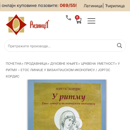
нлајн куповине позовите:
069/5599-019
• За све информаци
|
Латиница
Ћирилица
0
ПОЧЕТНА
>
ПРОДАВНИЦА
>
ДУХОВНЕ КЊИГЕ
>
ЦРКВЕНА УМЕТНОСТ
>
У
РИТМУ – ЕТОС ЛИНИЈЕ У ВИЗАНТИЈСКОМ ИКОНОПИСУ / ЈОРГОС
КОРДИС