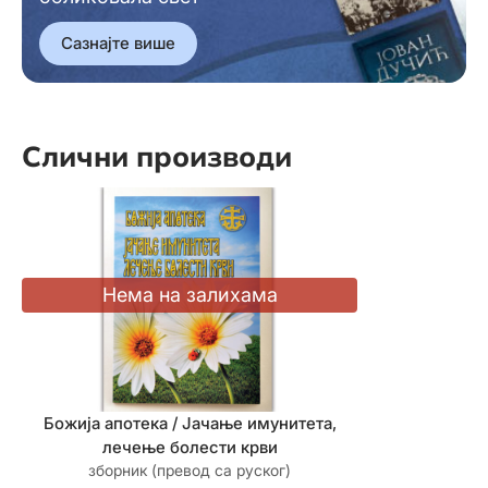
Сазнајте више
Слични производи
Божија апотека / Јачање имунитета,
Божија апо
лечење болести крви
зборник (превод са руског)
зборник 