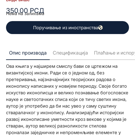
аутор је употребио да би нас увео у саму суштину
350,00
РСД
стваралачког у иконопису. Анализирајући историјски
Нема на залихама
развој иконописане уметности кроз векове у којима је
стваран, аутор великој разноликости стилова
Поручивање из иностранства
проналази заједничке и непроменљиве елементе у
начину цртања, композицији и ритму, и преко великог
броја илустрованих примера уводи читаоца у
разумевање саме суштине иконе, после којега је, по
Опис производа
Спецификација
Плаћање и испор
речима аутора, могуће "... стваралачко настављање
нашег иконописачког предања". После кратког али
Ова књига у најширем смислу бави се цртежом на
садржајног бављења темом шта је икона за
византијској икони. Ради се о једном од, без
византијски сликарски систем у другом поглављу
претеривања, најзначајнијих теоријских радова о
Карактеристичне ознаке византијске линије, кроз
иконопису написаних у новијем периоду. Своје богато
анализу и велики број илустрованих примера аутор
искуство иконописца и велико познавање богословске
нам представља начин цртања и компоновања прво
науке и светоотачких списа који се тичу светих икона,
лика, а затим и комплетне фигуре, као и секундарних
аутор је употребио да би нас увео у саму суштину
делова композиције као што су пејзаж и архитектура.
стваралачког у иконопису. Анализирајући историјски
развој иконописане уметности кроз векове у којима је
стваран, аутор великој разноликости стилова
проналази заједничке и непроменљиве елементе у