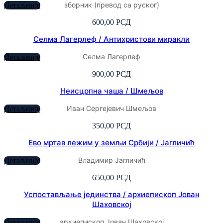
зборник (превод са руског)
Детаљније
600,00
РСД
Селма Лагерлеф / Антихристови миракли
Селма Лагерлеф
Детаљније
900,00
РСД
Неисцрпна чаша / Шмељов
Иван Сергејевич Шмељов
Детаљније
350,00
РСД
Ево мртав лежим у земљи Србији / Јагличић
Владимир Јагличић
Детаљније
650,00
РСД
Успостављање јединства / архиепископ Јован
Шаховској
архиепископ Јован Шаховској
Детаљније