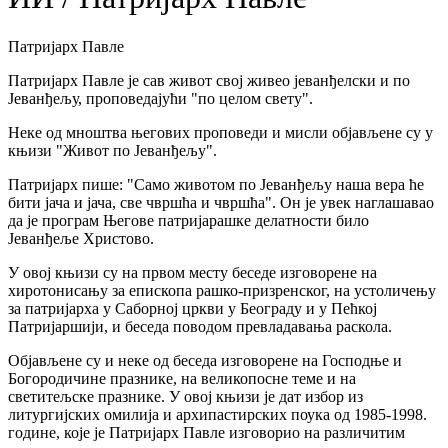
Патријарх Павле
Патријарх Павле је сав живот свој живео јеванђелски и по
Јеванђељу, проповедајући "по целом свету".
Неке од мноштва његових проповеди и мисли објављене су у
књизи "Живот по Јеванђељу".
Патријарх пише: "Само животом по Јеванђељу наша вера ће
бити јача и јача, све чвршћа и чвршћа". Он је увек наглашавао
да је програм Његове патријарашке делатности било
Јеванђеље Христово.
У овој књизи су на првом месту беседе изговорене на
хиротонисању за епископа рашко-призренског, на устоличењу
за патријарха у Саборној цркви у Београду и у Пећкој
Патријаршији, и беседа поводом превладавања раскола.
Објављене су и неке од беседа изговорене на Господње и
Богородичине празнике, на великопосне теме и на
светитељске празнике. У овој књизи је дат избор из
литургијских омилија и архипастирских поука од 1985-1998.
године, које је Патријарх Павле изговорио на различитим