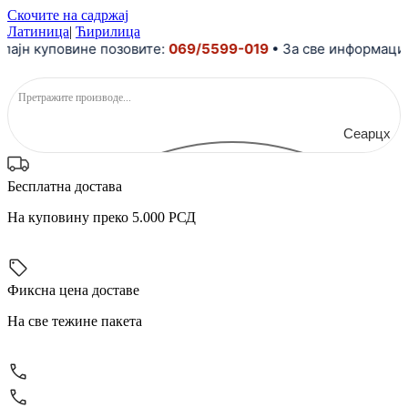
Скочите на садржај
Латиница
|
Ћирилица
н куповине позовите:
069/5599-019
• За све информације и
Сеарцх
Бесплатна достава
На куповину преко 5.000 РСД
Фиксна цена доставе
На све тежине пакета