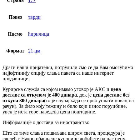
Страна
177
Повез
тврди
Писмо
ћирилица
Формат
21 цм
Драги наши пријатељи, потрудили смо се да Вам омогућимо
најјефтинију опцију слања пакета са наше интернет
продавнице.
Курирска служба са којом имамо уговор је АКС и
цена
доставе са откупом је 400 динара
, док је
цена доставе без
откупа 300 динара
(то је случај када се прво уплати новац на
рачун). За било коју тежину и било који износ поруџбине,
увек је иста горе наведена цена поштарине.
Информације о достави за иностранство
Што се тиче слања пошиљака широм света, процедура је
следећа: Након обављене куповине добићете од нас цену