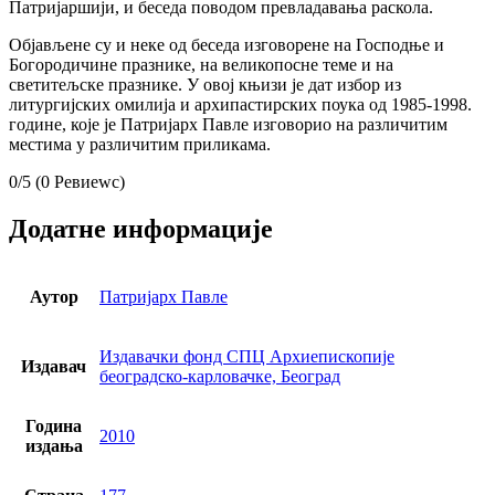
Патријаршији, и беседа поводом превладавања раскола.
Објављене су и неке од беседа изговорене на Господње и
Богородичине празнике, на великопосне теме и на
светитељске празнике. У овој књизи је дат избор из
литургијских омилија и архипастирских поука од 1985-1998.
године, које је Патријарх Павле изговорио на различитим
местима у различитим приликама.
0/5
(0 Ревиеwс)
Додатне информације
Аутор
Патријарх Павле
Издавачки фонд СПЦ Архиепископије
Издавач
београдско-карловачке, Београд
Година
2010
издања