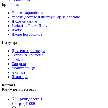
Позовите нас
Брзи линкови
Услови коришћења
Услови доставе и инструкције за плаћање
Духовне књиге
Библија - Свето Писмо
Иконе
Иконе Богородице
Популарно
Црквени производи
Сетови за крштење
Тамјан
Кандила
Молитвеници
Акатисти
Псалтири
Контакт
Књижара у Београду
Крушедолска 1,
Београд 11000