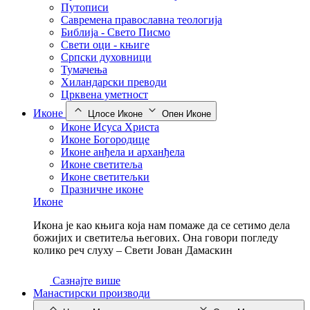
Путописи
Савремена православна теологија
Библија - Свето Писмо
Свети оци - књиге
Српски духовници
Тумачења
Хиландарски преводи
Црквена уметност
Иконе
Цлосе Иконе
Опен Иконе
Иконе Исуса Христа
Иконе Богородице
Иконе анђела и арханђела
Иконе светитеља
Иконе светитељки
Празничне иконе
Иконе
Икона је као књига која нам помаже да се сетимо дела
божијих и светитеља његових. Она говори погледу
колико реч слуху – Свети Јован Дамаскин
Сазнајте више
Манастирски производи