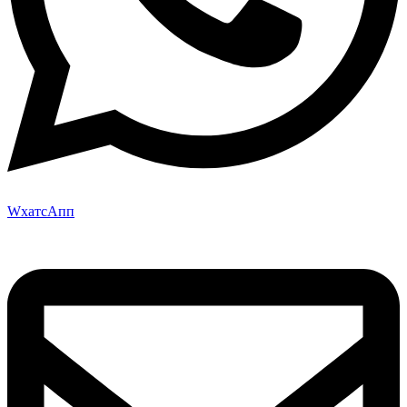
WхатсАпп