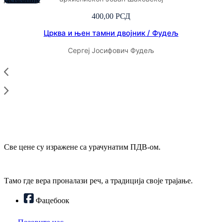
400,00
РСД
Црква и њен тамни двојник / Фудељ
Сергеј Јосифович Фудељ
Све цене су изражене са урачунатим ПДВ-ом.
Тамо где вера проналази реч, а традиција своје трајање.
Фацебоок