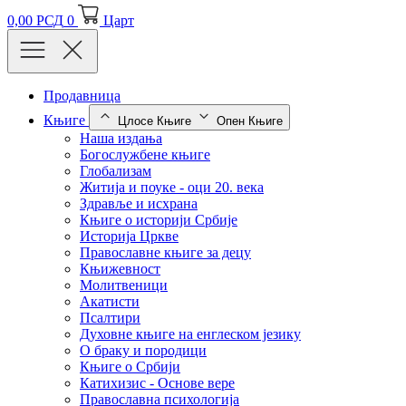
0,00
РСД
0
Царт
Продавница
Књиге
Цлосе Књиге
Опен Књиге
Наша издања
Богослужбене књиге
Глобализам
Житија и поуке - оци 20. века
Здравље и исхрана
Књиге о историји Србије
Историја Цркве
Православне књиге за децу
Књижевност
Молитвеници
Акатисти
Псалтири
Духовне књиге на енглеском језику
О браку и породици
Књиге о Србији
Катихизис - Основе вере
Православна психологија