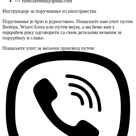
riznicazemun@gmail.com
Инструкције за поручивање из иностранства
Поручивање је брзо и једноставно. Пошаљите нам упит путем
Вибера, WхатсАппа или путем мејла, а ми ћемо вам у
најкраћем року одговорити са свим детаљима везаним за
поруџбину и слање.
Пошаљите упит за жељени производ путем: