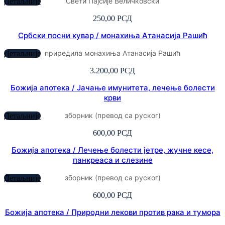
Свети Пајсије Величковски
Детаљније
250,00
РСД
Србски посни кувар / монахиња Атанасија Рашић
приредила монахиња Атанасија Рашић
Детаљније
3.200,00
РСД
Божија апотека / Јачање имунитета, лечење болести
крви
зборник (превод са руског)
Детаљније
600,00
РСД
Божија апотека / Лечење болести јетре, жучне кесе,
панкреаса и слезине
зборник (превод са руског)
Детаљније
600,00
РСД
Божија апотека / Природни лекови против рака и тумора