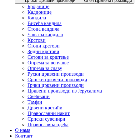
Цлосе Црквени производи
Опен Црквени производи
Бројанице
Кадионице
Кандила
Висећа кандила
Стона кандила
Чаша за кандило
Крстови
Стони крстови
Зидни крстови
Сетови за крштење
Опрема за венчање
Опрема за славу
Руски црквени производи
Српски црквени производи
Грчки црквени производи
Црквени производи из Јерусалима
Свећњаци
Тамјан
Дрвени крстићи
Православни накит
Српски сувенири
Православна одећа
О нама
Контакт