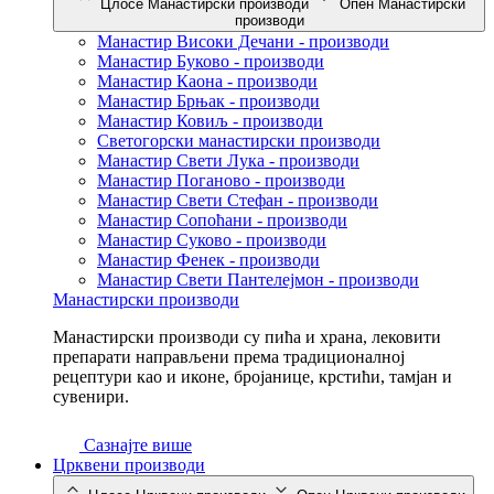
Цлосе Манастирски производи
Опен Манастирски
производи
Манастир Високи Дечани - производи
Манастир Буково - производи
Манастир Каона - производи
Манастир Брњак - производи
Манастир Ковиљ - производи
Светогорски манастирски производи
Манастир Свети Лука - производи
Манастир Поганово - производи
Манастир Свети Стефан - производи
Манастир Сопоћани - производи
Манастир Суково - производи
Манастир Фенек - производи
Манастир Свети Пантелејмон - производи
Манастирски производи
Манастирски производи су пића и храна, лековити
препарати направљени према традиционалној
рецептури као и иконе, бројанице, крстићи, тамјан и
сувенири.
Сазнајте више
Црквени производи