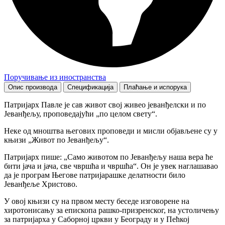
Поручивање из иностранства
Опис производа
Спецификација
Плаћање и испорука
Патријарх Павле је сав живот свој живео јеванђелски и по
Јеванђељу, проповедајући „по целом свету“.
Неке од мноштва његових проповеди и мисли објављене су у
књизи „Живот по Јеванђељу“.
Патријарх пише: „Само животом по Јеванђељу наша вера ће
бити јача и јача, све чвршћа и чвршћа“. Он је увек наглашавао
да је програм Његове патријарашке делатности било
Јеванђеље Христово.
У овој књизи су на првом месту беседе изговорене на
хиротонисању за епископа рашко-призренског, на устоличењу
за патријарха у Саборној цркви у Београду и у Пећкој