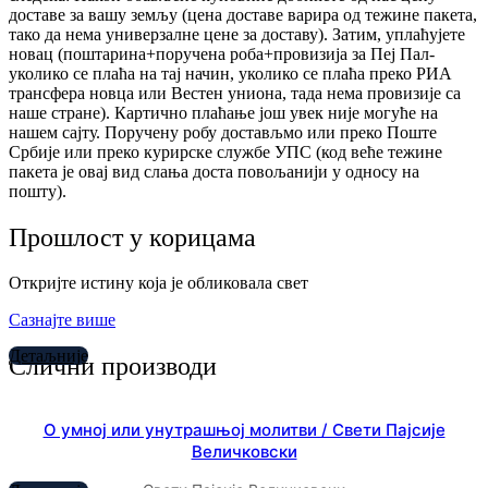
доставе за вашу земљу (цена доставе варира од тежине пакета,
тако да нема универзалне цене за доставу). Затим, уплаћујете
новац (поштарина+поручена роба+провизија за Пеј Пал-
уколико се плаћа на тај начин, уколико се плаћа преко РИА
трансфера новца или Вестен униона, тада нема провизије са
наше стране). Картично плаћање још увек није могуће на
нашем сајту. Поручену робу достављмо или преко Поште
Србије или преко курирске службе УПС (код веће тежине
пакета је овај вид слања доста повољанији у односу на
пошту).
Прошлост у корицама
Откријте истину која је обликовала свет
Сазнајте више
Детаљније
Слични производи
О умној или унутрашњој молитви / Свети Пајсије
Величковски