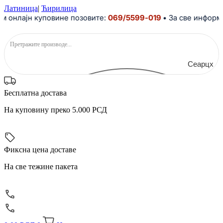
Скочите
Латиница
|
Ћирилица
на
 онлајн куповине позовите:
069/5599-019
• За све информац
садржај
Сеарцх
Бесплатна достава
На куповину преко 5.000 РСД
Фиксна цена доставе
На све тежине пакета