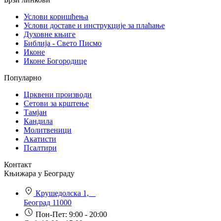
Услови коришћења
Услови доставе и инструкције за плаћање
Духовне књиге
Библија - Свето Писмо
Иконе
Иконе Богородице
Популарно
Црквени производи
Сетови за крштење
Тамјан
Кандила
Молитвеници
Акатисти
Псалтири
Контакт
Књижара у Београду
Крушедолска 1,
Београд 11000
Пон-Пет: 9:00 - 20:00