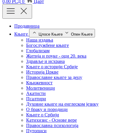
0,00
РСД
0
Царт
Продавница
Књиге
Цлосе Књиге
Опен Књиге
Наша издања
Богослужбене књиге
Глобализам
Житија и поуке - оци 20. века
Здравље и исхрана
Књиге о историји Србије
Историја Цркве
Православне књиге за децу
Књижевност
Молитвеници
Акатисти
Псалтири
Духовне књиге на енглеском језику
О браку и породици
Књиге о Србији
Катихизис - Основе вере
Православна психологија
Путописи