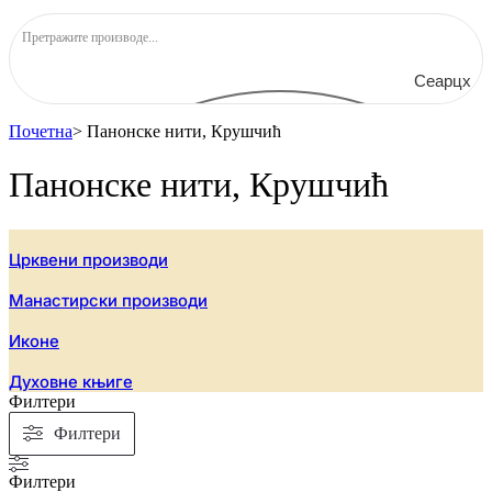
Сеарцх
Почетна
>
Панонске нити, Крушчић
Панонске нити, Крушчић
Црквени производи
Манастирски производи
Иконе
Духовне књиге
Филтери
Филтери
Филтери