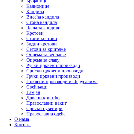
Бројанице
Кадионице
Кандила
Висећа кандила
Стона кандила
Чаша за кандило
Крстови
Стони крстови
Зидни крстови
Сетови за крштење
Опрема за венчање
Опрема за славу
Руски црквени производи
Српски црквени производи
Грчки црквени производи
Црквени производи из Јерусалима
Свећњаци
Тамјан
Дрвени крстићи
Православни накит
Српски сувенири
Православна одећа
О нама
Контакт