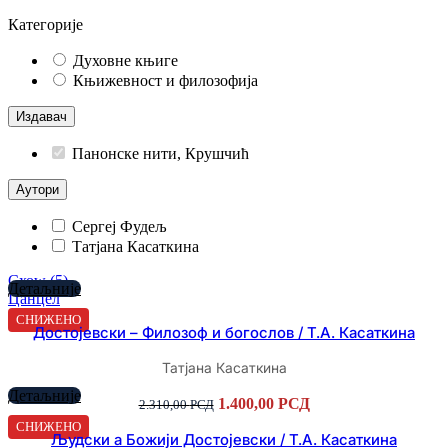
Категорије
Духовне књиге
Књижевност и филозофија
Издавач
Панонске нити, Крушчић
Аутори
Сергеј Фудељ
Татјана Касаткина
Схоw
(
5
)
Детаљније
Цанцел
СНИЖЕНО
Достојевски – Филозоф и богослов / Т.А. Касаткина
Татјана Касаткина
Детаљније
Оригинална
Тренутна
1.400,00
РСД
2.310,00
РСД
цена
цена
СНИЖЕНО
је
је:
Људски а Божији Достојевски / Т.А. Касаткина