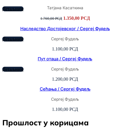
била:
1.400,00 РСД.
2.310,00 РСД.
Татјана Касаткина
Детаљније
Оригинална
Тренутна
1.350,00
РСД
1.760,00
РСД
цена
цена
је
је:
Наследство Достојевског / Сергеј Фудељ
била:
1.350,00 РСД.
1.760,00 РСД.
Сергеј Фудељ
Детаљније
1.100,00
РСД
Пут отаца / Сергеј Фудељ
Сергеј Фудељ
Детаљније
1.200,00
РСД
Сећања / Сергеј Фудељ
Сергеј Фудељ
1.100,00
РСД
Прошлост у корицама