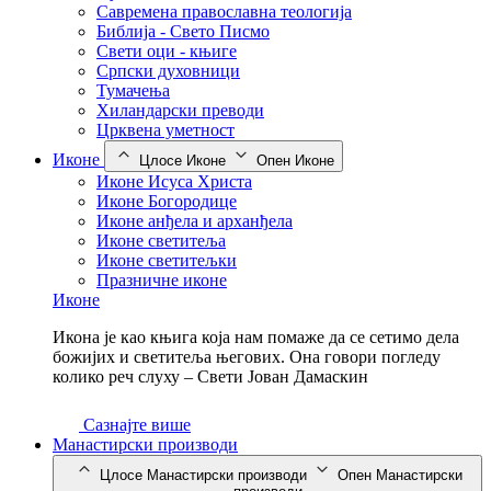
Савремена православна теологија
Библија - Свето Писмо
Свети оци - књиге
Српски духовници
Тумачења
Хиландарски преводи
Црквена уметност
Иконе
Цлосе Иконе
Опен Иконе
Иконе Исуса Христа
Иконе Богородице
Иконе анђела и арханђела
Иконе светитеља
Иконе светитељки
Празничне иконе
Иконе
Икона је као књига која нам помаже да се сетимо дела
божијих и светитеља његових. Она говори погледу
колико реч слуху – Свети Јован Дамаскин
Сазнајте више
Манастирски производи
Цлосе Манастирски производи
Опен Манастирски