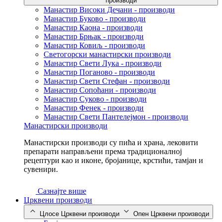
производи
Манастир Високи Дечани - производи
Манастир Буково - производи
Манастир Каона - производи
Манастир Брњак - производи
Манастир Ковиљ - производи
Светогорски манастирски производи
Манастир Свети Лука - производи
Манастир Поганово - производи
Манастир Свети Стефан - производи
Манастир Сопоћани - производи
Манастир Суково - производи
Манастир Фенек - производи
Манастир Свети Пантелејмон - производи
Манастирски производи
Манастирски производи су пића и храна, лековити
препарати направљени према традиционалној
рецептури као и иконе, бројанице, крстићи, тамјан и
сувенири.
Сазнајте више
Црквени производи
Цлосе Црквени производи
Опен Црквени производи