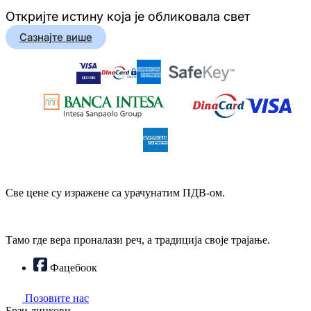
Откријте истину која је обликовала свет
Сазнајте више
Све цене су изражене са урачунатим ПДВ-ом.
Тамо где вера проналази реч, а традиција своје трајање.
Фацебоок
Позовите нас
Брзи линкови