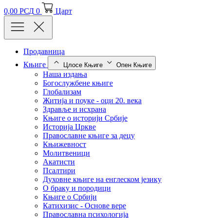
0,00
РСД
0
Царт
Продавница
Књиге
Цлосе Књиге
Опен Књиге
Наша издања
Богослужбене књиге
Глобализам
Житија и поуке - оци 20. века
Здравље и исхрана
Књиге о историји Србије
Историја Цркве
Православне књиге за децу
Књижевност
Молитвеници
Акатисти
Псалтири
Духовне књиге на енглеском језику
О браку и породици
Књиге о Србији
Катихизис - Основе вере
Православна психологија