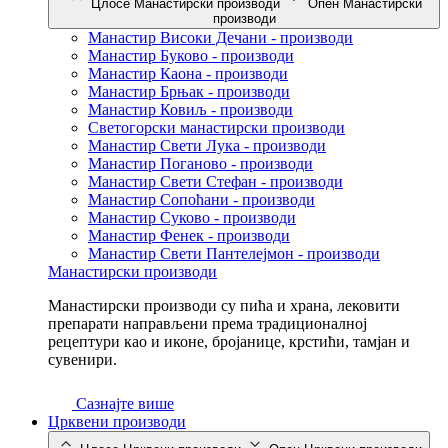
Цлосе Манастирски производи
Опен Манастирски
производи
Манастир Високи Дечани - производи
Манастир Буково - производи
Манастир Каона - производи
Манастир Брњак - производи
Манастир Ковиљ - производи
Светогорски манастирски производи
Манастир Свети Лука - производи
Манастир Поганово - производи
Манастир Свети Стефан - производи
Манастир Сопоћани - производи
Манастир Суково - производи
Манастир Фенек - производи
Манастир Свети Пантелејмон - производи
Манастирски производи
Манастирски производи су пића и храна, лековити
препарати направљени према традиционалној
рецептури као и иконе, бројанице, крстићи, тамјан и
сувенири.
Сазнајте више
Црквени производи