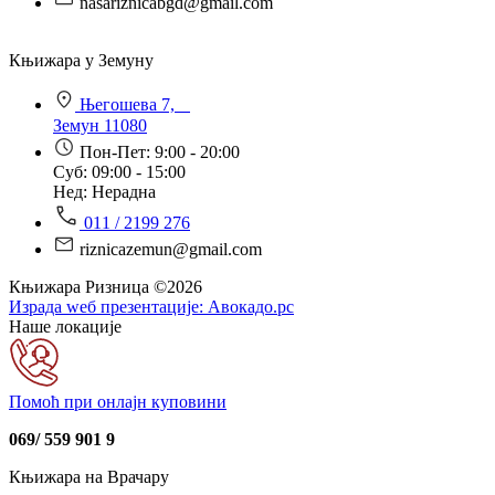
nasariznicabgd@gmail.com
Књижара у Земуну
Његошева 7,
Земун 11080
Пон-Пет: 9:00 - 20:00
Суб: 09:00 - 15:00
Нед: Нерадна
011 / 2199 276
riznicazemun@gmail.com
Књижара Ризница ©️2026
Израда wеб презентације:
Авокадо.рс
Наше локације
Помоћ при онлајн куповини
069/ 559 901 9
Књижара на Врачару