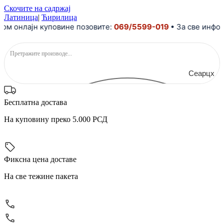
Скочите на садржај
Латиница
|
Ћирилица
м онлајн куповине позовите:
069/5599-019
• За све инфор
Сеарцх
Бесплатна достава
На куповину преко 5.000 РСД
Фиксна цена доставе
На све тежине пакета