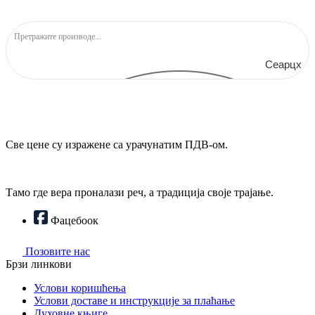
Сеарцх
Све цене су изражене са урачунатим ПДВ-ом.
Тамо где вера проналази реч, а традиција своје трајање.
Фацебоок
Позовите нас
Брзи линкови
Услови коришћења
Услови доставе и инструкције за плаћање
Духовне књиге