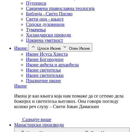
Путописи
Савремена православна теологија
Библија - Свето Писмо
Свети оци - књиге
Српски духовници
Тумачења
Хиландарски преводи
Црквена уметност
Иконе
Цлосе Иконе
Опен Иконе
Иконе Исуса Христа
Иконе Богородице
Иконе анђела и арханђела
Иконе светитеља
Иконе светитељки
Празничне иконе
Иконе
Икона је као књига која нам помаже да се сетимо дела
божијих и светитеља његових. Она говори погледу
колико реч слуху – Свети Јован Дамаскин
Сазнајте више
Манастирски производи