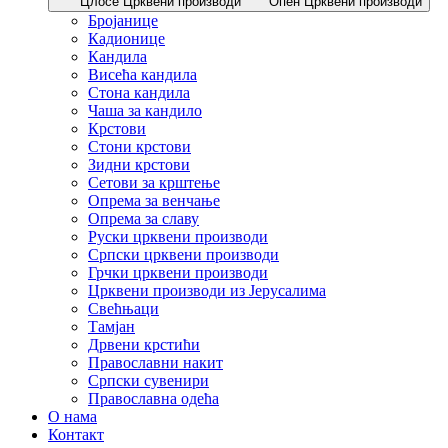
Цлосе Црквени производи
Опен Црквени производи
Бројанице
Кадионице
Кандила
Висећа кандила
Стона кандила
Чаша за кандило
Крстови
Стони крстови
Зидни крстови
Сетови за крштење
Опрема за венчање
Опрема за славу
Руски црквени производи
Српски црквени производи
Грчки црквени производи
Црквени производи из Јерусалима
Свећњаци
Тамјан
Дрвени крстићи
Православни накит
Српски сувенири
Православна одећа
О нама
Контакт